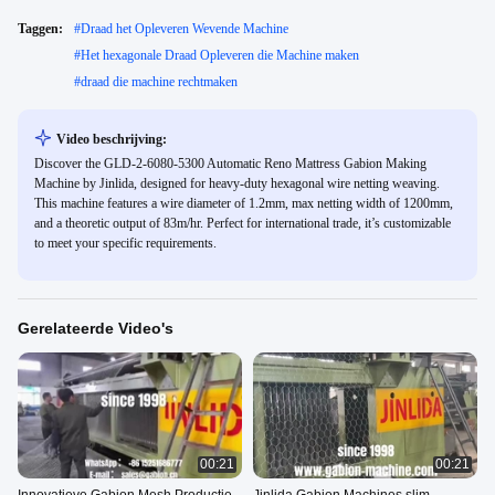
Taggen:
#
Draad het Opleveren Wevende Machine
#
Het hexagonale Draad Opleveren die Machine maken
#
draad die machine rechtmaken
Video beschrijving:
Discover the GLD-2-6080-5300 Automatic Reno Mattress Gabion Making
Machine by Jinlida, designed for heavy-duty hexagonal wire netting weaving.
This machine features a wire diameter of 1.2mm, max netting width of 1200mm,
and a theoretic output of 83m/hr. Perfect for international trade, it’s customizable
to meet your specific requirements.
Gerelateerde Video's
00:21
00:21