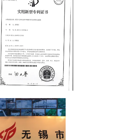
Certificate of patent for Gabion mesh
machine. Jinlida has get national
patent for gabion mesh machine.