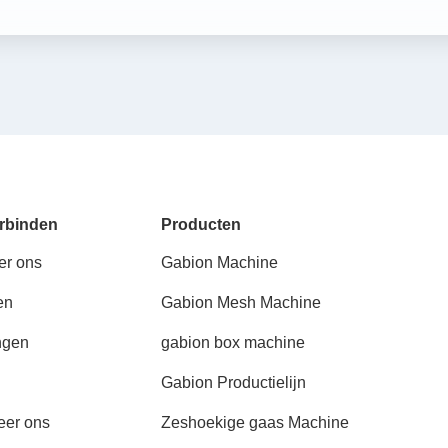
rbinden
Producten
er ons
Gabion Machine
en
Gabion Mesh Machine
ngen
gabion box machine
Gabion Productielijn
eer ons
Zeshoekige gaas Machine