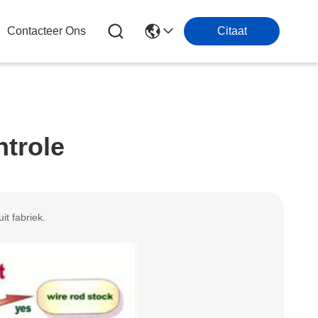
Contacteer Ons
Citaat
ntrole
it fabriek.