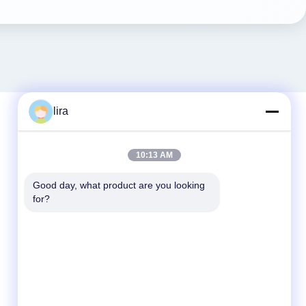
lira
Snel contact
10:13 AM
Tel.
Good day, what product are you looking 
86-510-86385783
for?
E-mail
sales@gabion.cn
Adres
No.102, Yungu-Road, Zhutang-Stad,
Jiangyin-Stad, Jiangsu-Provincie, China