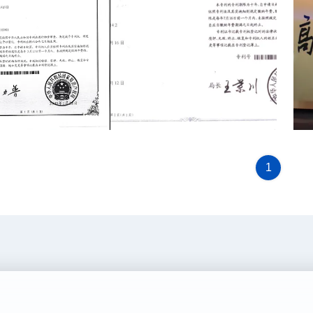
national patent for Gabion
Certificate of Patent for Gabion Box.
new 
the first gabion box
Jinlida has national patent for Gabion
China.
Box, we are the first gabion box
1
producer in China.