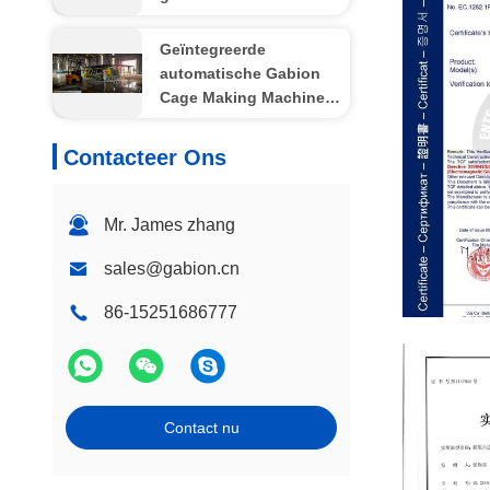
geavanceerd PLC-
gecontroleerd systeem
Geïntegreerde
voor maximale
automatische Gabion
productie
Cage Making Machine:
industriële
assemblagelijn voor
Contacteer Ons
snelle Gabion Basket
Productie
Mr. James zhang
sales@gabion.cn
86-15251686777
EC
Contact nu