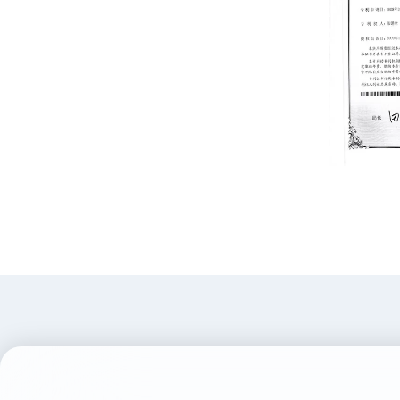
Jinlida has 
Box, we are 
producer in 