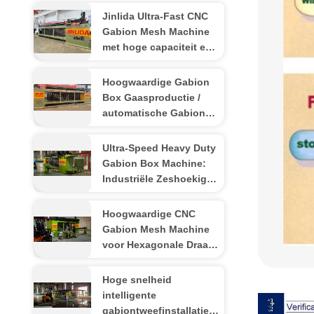
Jinlida Ultra-Fast CNC
Gabion Mesh Machine
met hoge capaciteit en
robuuste duurzaamheid
voor zware operaties
Hoogwaardige Gabion
Box Gaasproductie /
automatische Gabion
Netten Machine
Vervaardigd in China
Ultra-Speed Heavy Duty
Gabion Box Machine:
Industriële Zeshoekige
Draadgaas Weefgetouw
voor Civiele Techniek
Hoogwaardige CNC
Gabion Mesh Machine
voor Hexagonale Draad
Net
Hoge snelheid
intelligente
gabiontweefinstallatie: