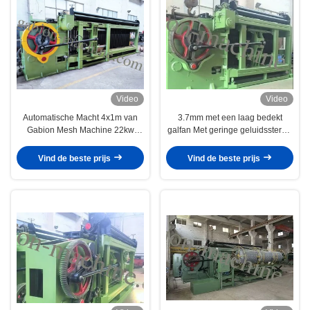
Video
Video
Automatische Macht 4x1m van
3.7mm met een laag bedekt
Gabion Mesh Machine 22kw
galfan Met geringe geluidssterkte
Draad het Opleveren voor
van de de Doosmachine van
Sustain Bank
Diametergabion
Vind de beste prijs
Vind de beste prijs