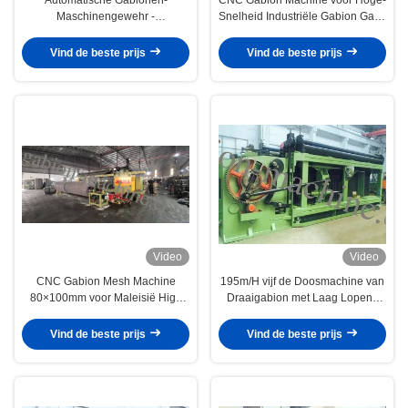
Maschinengewehr -
Snelheid Industriële Gabion Gaas
Hochleistungs-CNC-
Productie
Sechskantdrahtgitterwebstuhl für
Vind de beste prijs
Vind de beste prijs
den Flussschutz
Video
Video
CNC Gabion Mesh Machine
195m/H vijf de Doosmachine van
80×100mm voor Maleisië High
Draaigabion met Laag Lopend
Speed Automatic Gabion Box
Lawaai
Machine JINLIDA
Vind de beste prijs
Vind de beste prijs