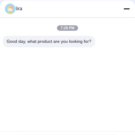
Sociale media
lira
7:26 PM
Snel contact
Good day, what product are you looking for?
Tel.
86-510-86385783
E-mail
sales@gabion.cn
Adres
No.102, Yungu-Road, Zhutang-Stad, Jiangyin-Stad,
Jiangsu-Provincie, China
Privacybeleid
|
Sitemap
De Goede Kwaliteit van China Gabion Machine Leverancier.