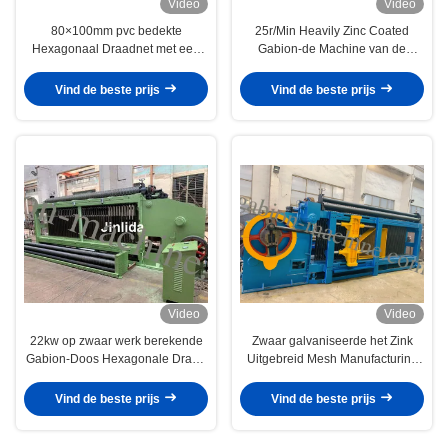
Video
Video
80×100mm pvc bedekte
25r/Min Heavily Zinc Coated
Hexagonaal Draadnet met een
Gabion-de Machine van de
laag die Machine 195m/H maken
Draadkooi voor burgerlijke
bouwkunde
Vind de beste prijs
Vind de beste prijs
Video
Video
22kw op zwaar werk berekende
Zwaar galvaniseerde het Zink
Gabion-Doos Hexagonale Draad
Uitgebreid Mesh Manufacturing
het Opleveren Machine
Machine
Vind de beste prijs
Vind de beste prijs