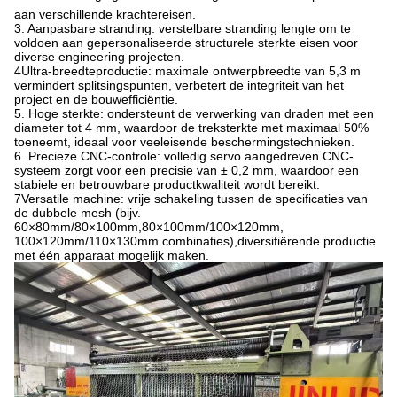
aan verschillende krachtereisen.
3. Aanpasbare stranding: verstelbare stranding lengte om te
voldoen aan gepersonaliseerde structurele sterkte eisen voor
diverse engineering projecten.
4Ultra-breedteproductie: maximale ontwerpbreedte van 5,3 m
vermindert splitsingspunten, verbetert de integriteit van het
project en de bouwefficiëntie.
5. Hoge sterkte: ondersteunt de verwerking van draden met een
diameter tot 4 mm, waardoor de treksterkte met maximaal 50%
toeneemt, ideaal voor veeleisende beschermingstechnieken.
6. Precieze CNC-controle: volledig servo aangedreven CNC-
systeem zorgt voor een precisie van ± 0,2 mm, waardoor een
stabiele en betrouwbare productkwaliteit wordt bereikt.
7Versatile machine: vrije schakeling tussen de specificaties van
de dubbele mesh (bijv.
60×80mm/80×100mm,80×100mm/100×120mm,
100×120mm/110×130mm combinaties),diversifiërende productie
met één apparaat mogelijk maken.