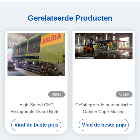
Gerelateerde Producten
Video
Video
High-Speed CNC
Geïntegreerde automatische
Hexagonale Draad Netten
Gabion Cage Making
Machine JINLIDA Gabion
Machine: industriële
Vind de beste prijs
Vind de beste prijs
Mesh Machine Manufacturer
assemblagelijn voor snelle
Gabion Basket Productie