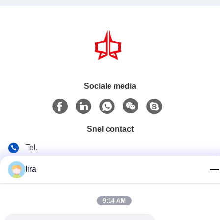
Sociale media
Snel contact
Tel.
86-510-86385783
lira
E-mail
sales@gabion.cn
9:14 AM
Adres