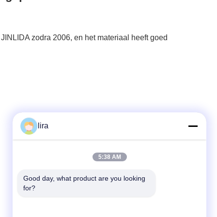
 JINLIDA zodra 2006, en het materiaal heeft goed
lira
Snel contact
5:38 AM
Tel.
Good day, what product are you looking 
for?
86-510-86385783
E-mail