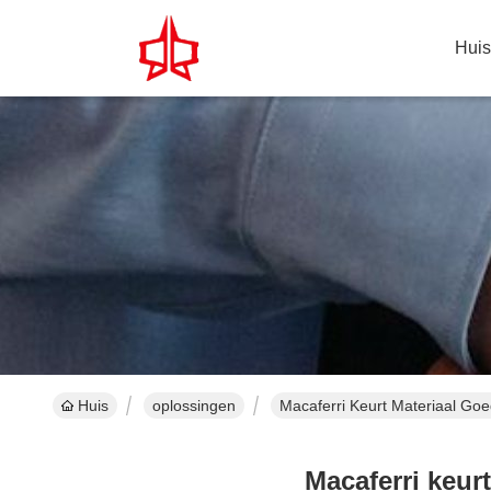
Huis
Huis
oplossingen
Macaferri Keurt Materiaal Go
Macaferri keur