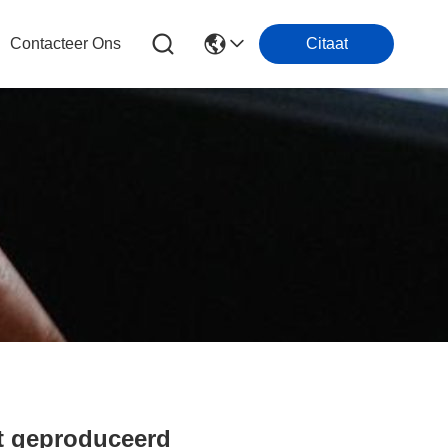
Contacteer Ons
Citaat
dt geproduceerd