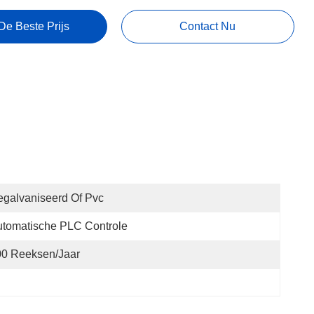
De Beste Prijs
Contact Nu
galvaniseerd Of Pvc
tomatische PLC Controle
00 Reeksen/jaar