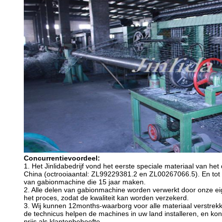
Concurrentievoordeel:
1. Het Jinlidabedrijf vond het eerste speciale materiaal van 
China (octrooiaantal: ZL99229381.2 en ZL00267066.5). En tot n
van gabionmachine die 15 jaar maken.
2. Alle delen van gabionmachine worden verwerkt door onze ei
het proces, zodat de kwaliteit kan worden verzekerd.
3. Wij kunnen 12months-waarborg voor alle materiaal verstrekke
de technicus helpen de machines in uw land installeren, en ko
prijs als klantenbehoefte.