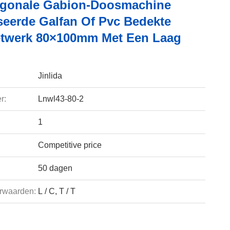
gonale Gabion-Doosmachine
seerde Galfan Of Pvc Bedekte
twerk 80×100mm Met Een Laag
Jinlida
r:
Lnwl43-80-2
1
Competitive price
50 dagen
rwaarden:
L / C, T / T