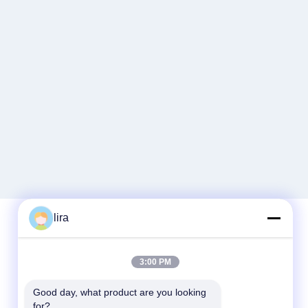
lira
Snel contact
3:00 PM
Tel.
Good day, what product are you looking 
for?
86-510-86385783