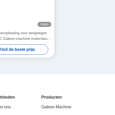
Video
eeroplossing voor bergwegen
NC Gabion-machine ondersteunt
e hellingbeschermingsprojecten
Vind de beste prijs
rbinden
Producten
er ons
Gabion Machine