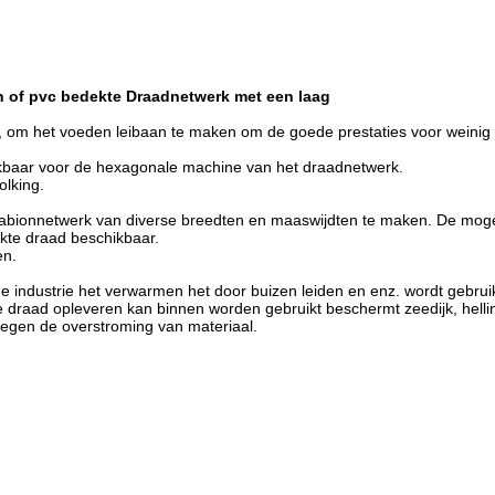
 of pvc bedekte Draadnetwerk met een laag
om het voeden leibaan te maken om de goede prestaties voor weinig w
ikbaar voor de hexagonale machine van het draadnetwerk.
lking.
bionnetwerk van diverse breedten en maaswijdten te maken. De mogeli
ekte draad beschikbaar.
en.
e industrie het verwarmen het door buizen leiden en enz. wordt gebruik
e draad opleveren kan binnen worden gebruikt beschermt zeedijk, helli
tegen de overstroming van materiaal.