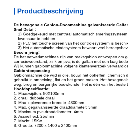
Productbeschrijving
De hexagonale Gabion-Doosmachine galvaniseerde Galfan
Snel Detail:
1) Goedgekeurd met centraal automatisch smeringssysteem, 
levensuur te hebben.
2) PLC het touche screen van het controlesysteem is besch
3) Het automatische eindesysteem bewaart veel beroepsbevo
Beschrijving:
De het netwerkmachines zijn van reeksgabion ontworpen om ga
corrosieweerstand, zink en pvc, is de galfan met een laag bed
Wij kunnen gabionmachine volgens klantenverzoek vervaardig
Gabiontoepassing
Gabionmachine die wijd in olie, bouw, het opheffen, chemisch d
gebruikt in omheining, flat en het groen maken. Het hexagonal
weg, brug en burgerlijke bouwkunde. Het is één van het beste 
Hoofdspecificatie:
1. Maaswijdten: 80X100mm
2.
draai: dubbele draai
3.
Max. opleverende breedte: 4300mm
4.
Max. gegalvaniseerde draaddiameter: 3mm
5.
Maximum pvc-draaddiameter: 4mm
6.
Assnelheid: 25r/min
7.
Macht: 15Kw
8.
Grootte: 7200 x 1400 x 2400mm