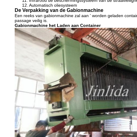
11. Infrarood de beschermingssysteem van de straalveilighe
12. Automatisch oliesysteem
De Verpakking van de Gabionmachine
Een reeks van gabionmachine zal aan ' worden geladen containe
passage veilig is.
Gabionmachine het Laden aan Container