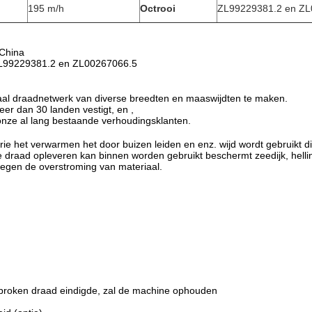
195 m/h
Octrooi
ZL99229381.2 en ZL
 China
l ZL99229381.2 en ZL00267066.5
al draadnetwerk van diverse breedten en maaswijdten te maken.
er dan 30 landen vestigt, en ,
ze al lang bestaande verhoudingsklanten.
ie het verwarmen het door buizen leiden en enz. wijd wordt gebruikt di
e draad opleveren kan binnen worden gebruikt beschermt zeedijk, helli
tegen de overstroming van materiaal.
gebroken draad eindigde, zal de machine ophouden