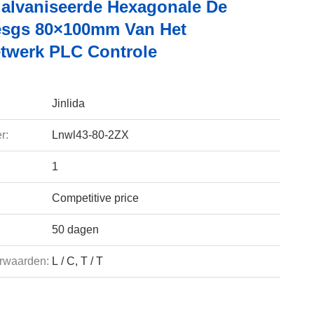
alvaniseerde Hexagonale De
sgs 80×100mm Van Het
twerk PLC Controle
Jinlida
r:
Lnwl43-80-2ZX
1
Competitive price
50 dagen
rwaarden:
L / C, T / T