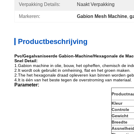
Verpakking Details:
Naakt Verpakking
Markeren:
Gabion Mesh Machine
, 
g
Productbeschrijving
Pvc/Gegalvaniseerde Gabion-Machine/Hexagonale de Mac
Snel Detail:
1.Gabion machine in olie, bouw, het opheffen, chemisch de indu
2.It wordt ook
gebruikt in omheining, flat en het groen maken.
2.The het hexagonale draad opleveren kan binnen worden gebru
4.It is één van het beste tegen de overstroming van materiaal.
Parameter:
Productna
Kleur
Controle
Gewicht
Breedte
Assnelhei