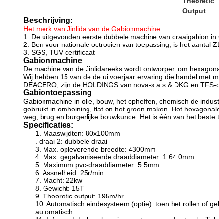
Theoretic
Output
Beschrijving:
Het merk van Jinlida van de Gabionmachine
1.
De uitgevonden eerste dubbele machine van draaigabion in
2.
Ben voor nationale octrooien van toepassing, is het aanta
3.
SGS, TUV certificaat
Gabionmachine
De machine van de Jinlidareeks wordt ontworpen om hexagona
Wij hebben 15 van de de uitvoerjaar ervaring die handel met me
DEACERO, zijn de HOLDINGS van nova-s a.s.& DKG en TFS-on
Gabiontoepassing
Gabionmachine in olie, bouw, het opheffen, chemisch de industr
gebruikt in omheining, flat en het groen maken. Het hexagonal
weg, brug en burgerlijke bouwkunde. Het is één van het beste 
Specificaties:
1. Maaswijdten: 80x100mm
. draai 2: dubbele draai
3. Max. opleverende breedte: 4300mm
4. Max. gegalvaniseerde draaddiameter: 1.64.0mm
5. Maximum pvc-draaddiameter: 5.5mm
6. Assnelheid: 25r/min
7. Macht: 22kw
8. Gewicht: 15T
9. Theoretic output: 195m/hr
10. Automatisch eindesysteem (optie): toen het rollen of 
automatisch