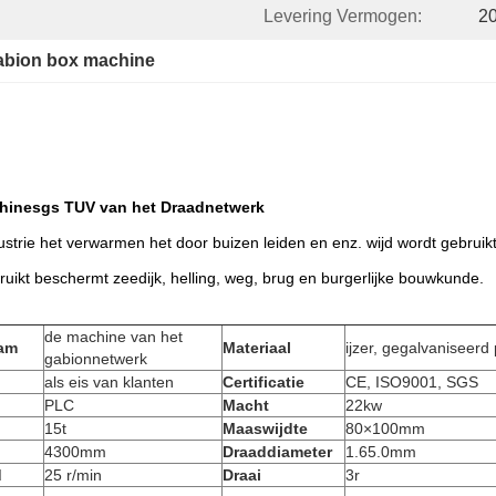
Levering Vermogen:
20
abion box machine
hinesgs TUV van het Draadnetwerk
strie het verwarmen het door buizen leiden en enz. wijd wordt gebruikt
ikt beschermt zeedijk, helling,
weg, brug en burgerlijke bouwkunde.
de machine van het
am
Materiaal
ijzer, gegalvaniseerd
gabionnetwerk
als eis van klanten
Certificatie
CE, ISO9001, SGS
PLC
Macht
22kw
15t
Maaswijdte
80×100mm
4300mm
Draaddiameter
1.65.0mm
d
25 r/min
Draai
3r