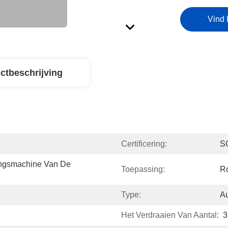
Vind 
ctbeschrijving
Certificering:
S
ngsmachine Van De 
Toepassing:
Ro
Type:
A
Het Verdraaien Van Aantal:
3