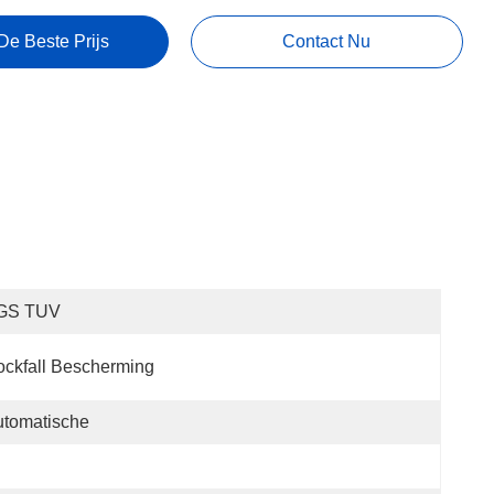
De Beste Prijs
Contact Nu
GS TUV
ckfall Bescherming
utomatische