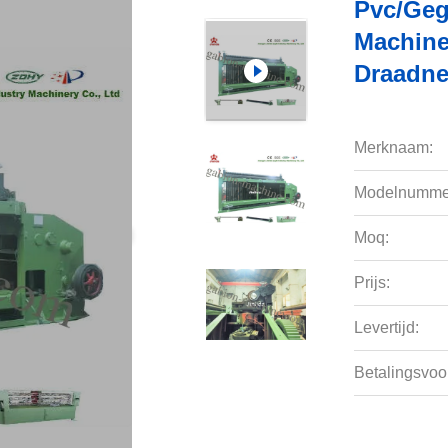
Pvc/Geg
Machine
Draadne
Merknaam:
Modelnumme
Moq:
Prijs:
Levertijd:
Betalingsvoo