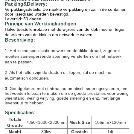
Packing&Delivery:
Verpakkingsdetails: De naakte verpakking en zal in de container
door ijzerdraad worden bevestigd.
Levertijd: 50 dagen
Principe van Werktuigkundigen:
Halve toestellenrotatie met de wijzers van de klok mee en tegen
de wijzers van de klok in om netwerk te weven.
Beschrijving:
1. Het kleine specificatie
netwerk en de dikke draad, zegenrol
moeten samenpersende spanning versterken om het netwerk
aan te passen.
2. Als het rollen zijn de draden uit liepen, zal de machine
automatisch ophouden.
3.
Goedgekeurd met centraal automatisch smeringssysteem, om
het voeden leibaan te maken om de goede prestaties voor weinig
weerstand, weinig wrijving, goede smering en enz. met lange
levensuur te hebben.
Specificaties:
Totale
7850×1600×2300mm
Mesh Size
106mm×120mm
Grootte
Macht
30kw
Gewicht
14t