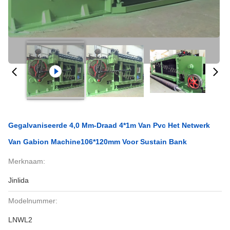
Gegalvaniseerde 4,0 Mm-Draad 4*1m Van Pvc Het Netwerk
Van Gabion Machine106*120mm Voor Sustain Bank
Merknaam:
Jinlida
Modelnummer:
LNWL2