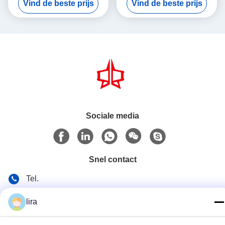
Vind de beste prijs
Vind de beste prijs
Maker 5,3m Max Breedte
Output and Precision
Weaving to Boost
Productivity
Sociale media
Snel contact
Tel.
86-510-86385783
lira
E-mail