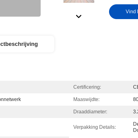
Vind 
ctbeschrijving
Certificering:
C
onnetwerk
Maaswijdte:
8
Draaddiameter:
3
De
Verpakking Details:
Do