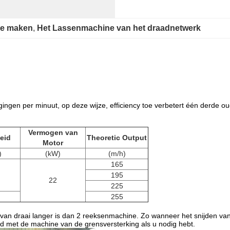
ne maken
, 
Het Lassenmachine van het draadnetwerk
gen per minuut, op deze wijze, efficiency toe verbetert één derde o
Vermogen van
eid
Theoretic Output
Motor
)
(kW)
(m/h)
165
195
22
225
255
van draai langer is dan 2 reeksenmachine. Zo wanneer het snijden van 
and met de machine van de grensversterking als u nodig hebt.