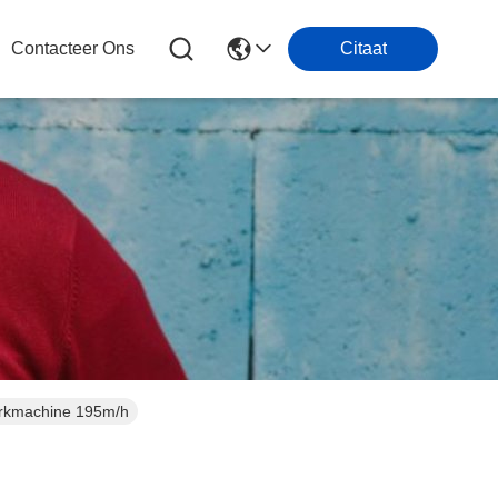
Contacteer Ons
Citaat
rkmachine 195m/h