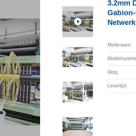
3.2mm D
Gabion-
Netwerk
Merknaam:
Modelnumme
Moq:
Levertijd: