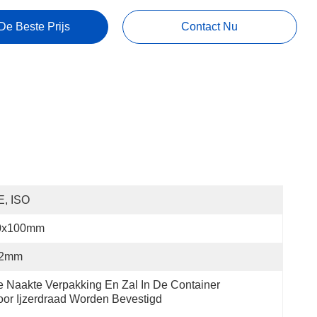
De Beste Prijs
Contact Nu
E, ISO
0x100mm
.2mm
 Naakte Verpakking En Zal In De Container 
or Ijzerdraad Worden Bevestigd