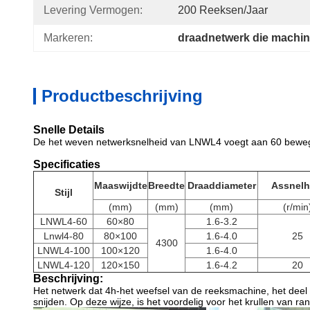
Levering Vermogen:
200 Reeksen/jaar
Markeren:
draadnetwerk die machi
Productbeschrijving
Snelle Details
De het weven netwerksnelheid van LNWL4 voegt aan 60 bewegin
Specificaties
Maaswijdte
Breedte
Draaddiameter
Assnelh
Stijl
(mm)
(mm)
(mm)
(r/min
LNWL4-60
60×80
1.6-3.2
Lnwl4-80
80×100
1.6-4.0
25
4300
LNWL4-100
100×120
1.6-4.0
LNWL4-120
120×150
1.6-4.2
20
Beschrijving:
Het netwerk dat 4h-het weefsel van de reeksmachine, het deel 
snijden. Op deze wijze, is het voordelig voor het krullen van r