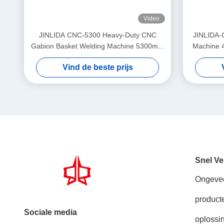
Video
JINLIDA CNC-5300 Heavy-Duty CNC
JINLIDA-
Gabion Basket Welding Machine 5300mm
Machine 
Width Double Twist Mesh Production
Driven 
Vind de beste prijs
Equipment
Snel Ve
Ongeve
product
Sociale media
oplossi