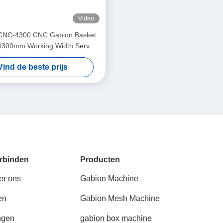
Video
CNC-4300 CNC Gabion Basket
4300mm Working Width Servo-
Double Twist Mesh Equipment
Vind de beste prijs
rbinden
Producten
er ons
Gabion Machine
en
Gabion Mesh Machine
ngen
gabion box machine