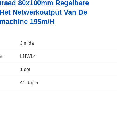
raad 80x100mm Regelbare
Het Netwerkoutput Van De
machine 195m/h
Jinlida
r:
LNWL4
1 set
45 dagen