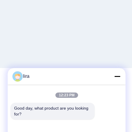
lira
Snel contact
12:23 PM
Tel.
Good day, what product are you looking 
for?
86-510-86385783
E-mail