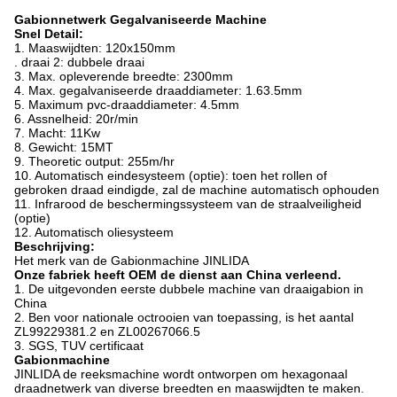
Gabionnetwerk Gegalvaniseerde Machine
Snel Detail:
1. Maaswijdten: 120x150mm
. draai 2: dubbele draai
3. Max. opleverende breedte: 2300mm
4. Max. gegalvaniseerde draaddiameter: 1.63.5mm
5. Maximum pvc-draaddiameter: 4.5mm
6. Assnelheid: 20r/min
7. Macht: 11Kw
8. Gewicht: 15MT
9. Theoretic output: 255m/hr
10. Automatisch eindesysteem (optie): toen het rollen of
gebroken draad eindigde, zal de machine automatisch ophouden
11. Infrarood de beschermingssysteem van de straalveiligheid
(optie)
12. Automatisch oliesysteem
Beschrijving:
Het merk van de Gabionmachine JINLIDA
Onze fabriek heeft OEM de dienst aan China verleend.
1.
De uitgevonden eerste dubbele machine van draaigabion in
China
2.
Ben voor nationale octrooien van toepassing, is het aantal
ZL99229381.2 en ZL00267066.5
3.
SGS, TUV certificaat
Gabionmachine
JINLIDA de reeksmachine wordt ontworpen om hexagonaal
draadnetwerk van diverse breedten en maaswijdten te maken.