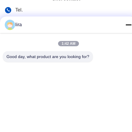
Tel.
86-510-86385783
lira
E-mail
sales@gabion.cn
1:42 AM
Adres
Good day, what product are you looking for?
No.102, Yungu-Road, Zhutang-Stad, Jiangyin-Stad,
Jiangsu-Provincie, China
Privacybeleid
|
Sitemap
De Goede Kwaliteit van China Gabion Machine Leverancier.
Copyright © 2012-2026 Jiangyin Jinlida Light Industry Machinery
Co.,Ltd . Alle rechten voorbehoudena.