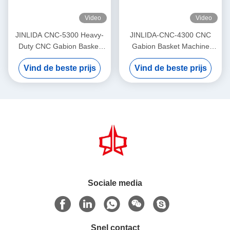
Video
Video
JINLIDA CNC-5300 Heavy-
JINLIDA-CNC-4300 CNC
Duty CNC Gabion Basket
Gabion Basket Machine
Welding Machine 5300mm
4300mm Working Width
Vind de beste prijs
Vind de beste prijs
Width Double Twist Mesh
Servo-Driven Double Twist
Production Equipment
Mesh Equipment
Sociale media
Snel contact