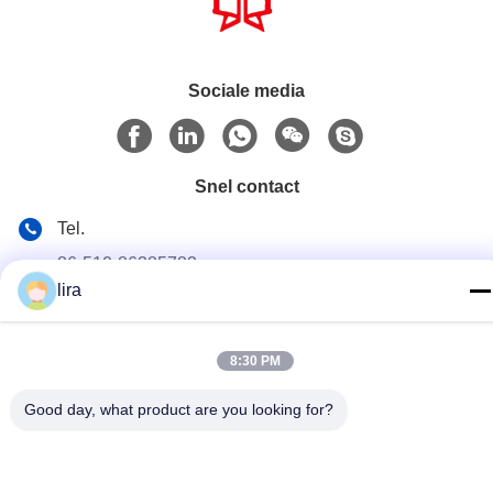
Sociale media
Snel contact
Tel.
86-510-86385783
lira
E-mail
sales@gabion.cn
8:30 PM
Adres
Good day, what product are you looking for?
No.102, Yungu-Road, Zhutang-Stad, Jiangyin-Stad,
Jiangsu-Provincie, China