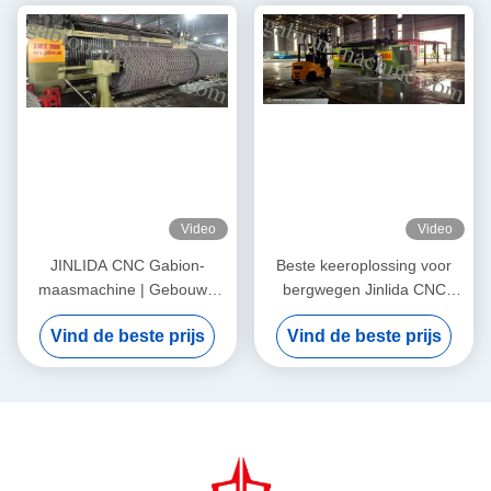
Video
Video
JINLIDA CNC Gabion-
Beste keeroplossing voor
maasmachine | Gebouwd
bergwegen Jinlida CNC
voor betrouwbare en
Gabion-machine
Vind de beste prijs
Vind de beste prijs
winstgevende productie
ondersteunt wereldwijde
hellingbeschermingsprojecten