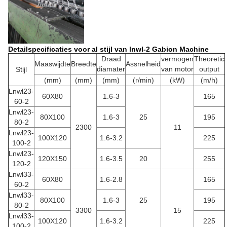
Detailspecificaties voor al stijl van lnwl-2 Gabion Machine
Draad
vermogen
Theoretic
Maaswijdte
Breedte
Assnelheid
diamater
van motor
output
Stijl
(mm)
(mm)
(mm)
(r/min)
(kW)
(m/h)
Lnwl23-
60X80
1.6-3
165
60-2
Lnwl23-
80X100
1.6-3
25
195
80-2
2300
11
Lnwl23-
100X120
1.6-3.2
225
100-2
Lnwl23-
120X150
1.6-3.5
20
255
120-2
Lnwl33-
60X80
1.6-2.8
165
60-2
Lnwl33-
80X100
1.6-3
25
195
80-2
3300
15
Lnwl33-
100X120
1.6-3.2
225
100-2