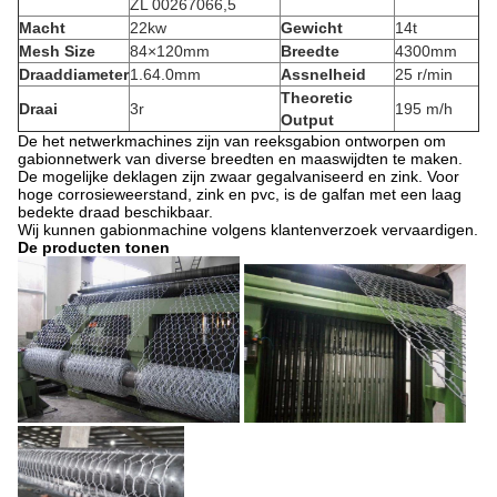
ZL 00267066,5
Macht
22kw
Gewicht
14t
Mesh Size
84×120mm
Breedte
4300mm
Draaddiameter
1.64.0mm
Assnelheid
25 r/min
Theoretic
Draai
3r
195 m/h
Output
De het netwerkmachines zijn van reeksgabion ontworpen om
gabionnetwerk van diverse breedten en maaswijdten te maken.
De mogelijke deklagen zijn zwaar gegalvaniseerd en zink. Voor
hoge corrosieweerstand, zink en pvc, is de galfan met een laag
bedekte draad beschikbaar.
Wij kunnen gabionmachine volgens klantenverzoek vervaardigen.
De producten tonen