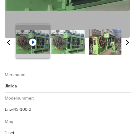
Merknaam:
Jinlida
Modelnummer:
Lnwl43-100-2
Moq:
1 set