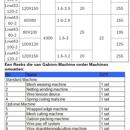
Lnwl33-
120X150
1.6-3.5
20
255
120-2
Lnwl43-
60X80
1.6-2.8
165
60-2
Lnwl43-
80X100
25
195
80-2
4300
1.6-3
22
Lnwl43-
100X120
225
100-2
Lnwl43-
120X150
1.6-3.2
20
255
120-2
Een Reeks die van Gabion-Machine onder Machines
omvatten: