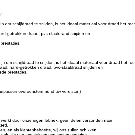
r
jn om schijfdraad te snijden, is het ideaal materiaal voor draad het re
ard-getrokken draad, pvc-staaldraad snijden en
prestaties.
n om schijfdraad te snijden, is het ideaal materiaal voor draad het r
raad, hard-getrokken draad, pvc-staaldraad snijden en
ede prestaties.
 aanpassen overeenstemmend uw vereisten)
erwerkt door onze eigen fabriek; geen delen verzonden naar
kerd.
n, en als klantenbehoefte, wij ons zullen schikken
n ook alle vervangstukken van kosten voorzien