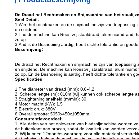
De Draad het Rechtmaken en Snijmachine van het staalijze
Snel Detail:
1.Wire het rechtmaken en de snijmachine zijn van toepassing zi
en snijdend.
2.The de machine kan Roestvrij staaldraad, aluminiumdraad, h
zo op.
3.And is de Besnoeiing aardig, heeft dichte tolerantie en goede 
Beschrijving:
De draad het Rechtmaken en snijmachine zijn van toepassing zij
en snijdend. De machine kan Roestvrij staaldraad, aluminiumd
zo op. En de Besnoeiing is aardig, heeft dichte tolerantie en go
Specificaties
1.The diameter van draad (mm): 0.8-4.2
2. Scherpe lengte (m): 010m (wij kunnen ook scherpe lengte
3.Straightening snelheid (m/min): 30
4.Motor macht (kW): 1.5
5.Electric druk: 380V
6.Overall grootte: 5050x450x1050mm
Concurrentievoordeel:
1. Alle delen van het opleveren van bladsnijmachine worden v
de buitenkant aan proces, zodat de kwaliteit kan worden verze
2. Wij kunnen 12months-waarborg voor alle materiaal verstrekke
de technicus helpen de machines in uw land installeren, en ko