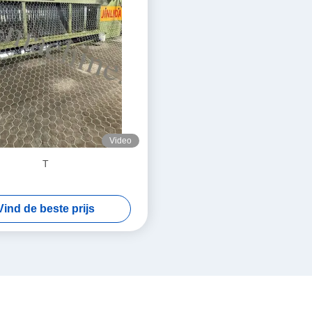
Video
T
Vind de beste prijs