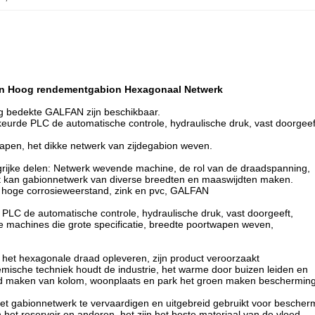
van Hoog rendementgabion Hexagonaal Netwerk
ag bedekte
GALFAN zijn beschikbaar.
urde PLC de automatische controle, hydraulische druk, vast doorgeef
wapen, het dikke
netwerk van zijdegabion weven.
rijke delen: Netwerk wevende machine, de rol van de draadspanning,
et kan gabionnetwerk van diverse breedten en maaswijdten maken.
r hoge corrosieweerstand, zink en pvc, GALFAN
LC de automatische controle, hydraulische druk, vast doorgeeft,
e machines die grote specificatie, breedte poortwapen weven,
 het hexagonale draad opleveren, zijn product veroorzaakt
emische techniek houdt de industrie, het warme door buizen leiden en
rond maken van kolom, woonplaats en park het groen maken beschermin
t gabionnetwerk te vervaardigen en uitgebreid gebruikt voor bescher
 het reservoir en anderen, het zijn het beste materiaal van de vloed