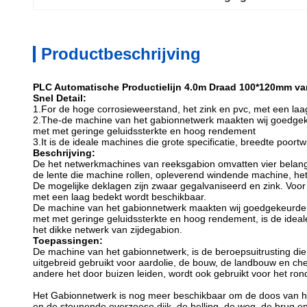
Productbeschrijving
PLC Automatische Productielijn 4.0m Draad 100*120mm 
Snel Detail:
1.For
de hoge corrosieweerstand, het zink en pvc, met een la
2.The-
de machine van
het
gabionnetwerk maakten wij goedgeke
met met geringe geluidssterkte en hoog rendement
3.It is de ideale machines die grote specificatie, breedte poort
Beschrijving:
De het netwerkmachines van reeksgabion omvatten vier belang
de lente die machine rollen, opleverend windende machine, h
De mogelijke deklagen zijn zwaar gegalvaniseerd en zink. Voo
met een laag bedekt wordt beschikbaar.
De machine van het gabionnetwerk maakten wij goedgekeurde P
met met geringe geluidssterkte en hoog rendement, is de ideal
het dikke netwerk van zijdegabion.
Toepassingen:
De machine van het gabionnetwerk, is de beroepsuitrusting die
uitgebreid gebruikt voor aardolie, de bouw, de landbouw en ch
andere het door buizen leiden, wordt ook gebruikt voor het 
Het Gabionnetwerk is nog meer beschikbaar om de doos van he
en de steunende overzeese dijk, de helling, de weg, de brug en