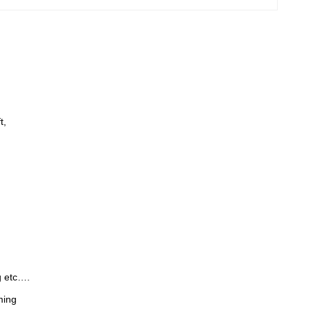
t,
g etc….
ming