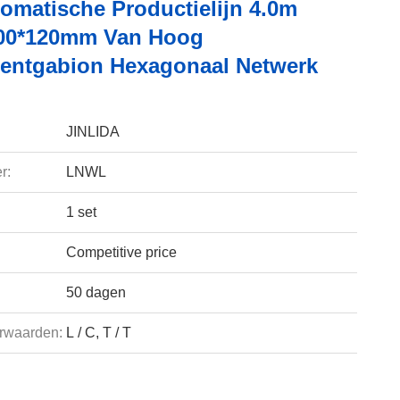
omatische Productielijn 4.0m
00*120mm Van Hoog
ntgabion Hexagonaal Netwerk
JINLIDA
r:
LNWL
1 set
Competitive price
50 dagen
rwaarden:
L / C, T / T