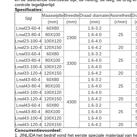
controle tegelijkertijd.
Specificaties:
Maaswijdte
Breedte
Draad diamater
Assnelheid
Dr
Stijl
(mm)
(mm)
(mm)
(r/min)
(
Lnwl23-60-4
60X80
1.6-3.2
Lnwl23-80-4
80X100
1.6-4.0
25
2300
Lnwl23-100-4
100X120
1.6-4.0
Lnwl23-120-4
120X150
1.6-4.2
20
Lnwl33-60-4
60X80
1.6-3.2
Lnwl33-80-4
80X100
1.6-4.0
25
3300
Lnwl33-100-4
100X120
1.6-4.0
Lnwl33-120-4
120X150
1.6-4.2
20
Lnwl43-60-4
60X80
1.6-3.2
Lnwl43-80-4
80X100
1.6-4.0
25
Lnwl43-100-4
100X120
1.6-4.0
Lnwl43-120-4
120X150
1.6-4.2
20
4300
Lnwl43-60-4
60X80
1.6-3.2
Lnwl43-80-4
80X100
1.6-4.0
25
Lnwl43-100-4
100X120
1.6-4.0
Lnwl43-120-4
120X150
1.6-4.2
20
Concurrentievoordeel:
1. JINLIDA het bedrijf vond het eerste speciale materiaal van