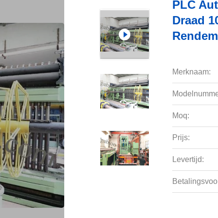
PLC Aut
Draad 1
Rendeme
Merknaam:
Modelnumme
Moq:
Prijs:
Levertijd:
Betalingsvoo