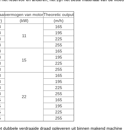
aai
vermogen van motor
Theoretic output
r)
(kW)
(m/h)
3
165
3
195
11
3
225
3
255
3
165
3
195
15
3
225
3
255
3
165
3
195
3
225
3
255
22
5
165
5
195
5
225
5
255
 het dubbele verdraaide draad opleveren uit binnen makend machine