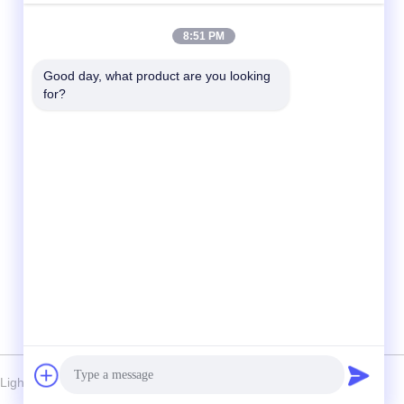
Snel contact
8:51 PM
Tel.
Good day, what product are you looking 
for?
86-510-86385783
E-mail
sales@gabion.cn
Adres
No.102, Yungu-Road, Zhutang-Stad,
Jiangyin-Stad, Jiangsu-Provincie, China
Light Industry Machinery Co.,Ltd . Alle rechten voorbehoudena.