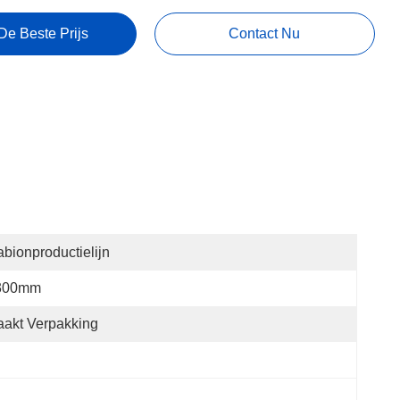
De Beste Prijs
Contact Nu
bionproductielijn
300mm
akt Verpakking