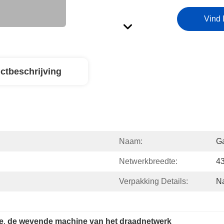
Vind 
ctbeschrijving
Naam:
Ga
Netwerkbreedte:
4
Verpakking Details:
Na
e
, 
de wevende machine van het draadnetwerk