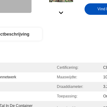
Vind 
ctbeschrijving
Certificering:
C
onnetwerk
Maaswijdte:
1
Draaddiameter:
3
Toepassing:
O
al In De Container 