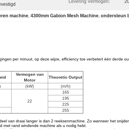
Levering Vermogen:
2
evestigd
eren machine
, 
4300mm Gabion Mesh Machine
, 
ondersteun 
gen per minuut, op deze wijze, efficiency toe verbetert één derde o
Vermogen van
eid
Theoretic Output
Motor
)
(kW)
(m/h)
165
195
22
225
255
deel van draai langer is dan 2 reeksenmachine. Zo wanneer het snijden 
rand met rand windende machine als u nodig hebt.