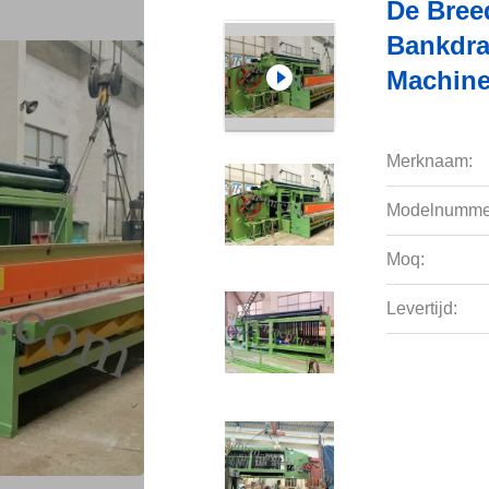
De Bree
Bankdra
Machin
Merknaam:
Modelnumme
Moq:
Levertijd: