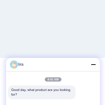
lira
Snel contact
8:41 AM
Tel.
Good day, what product are you looking 
for?
86-510-86385783
E-mail