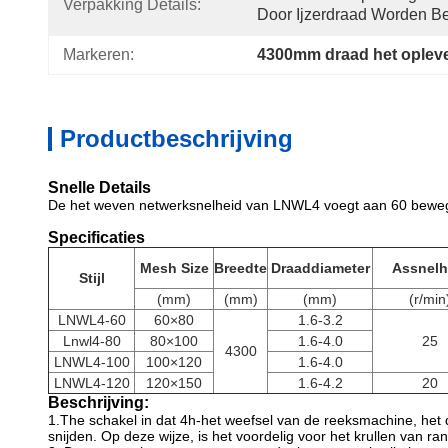
Verpakking Details:
Door Ijzerdraad Worden B
Markeren:
4300mm draad het oplev
Productbeschrijving
Snelle Details
De het weven netwerksnelheid van LNWL4 voegt aan 60 bewegin
Specificaties
Mesh Size
Breedte
Draaddiameter
Assnelh
Stijl
(mm)
(mm)
(mm)
(r/min
LNWL4-60
60×80
1.6-3.2
Lnwl4-80
80×100
1.6-4.0
25
4300
LNWL4-100
100×120
1.6-4.0
LNWL4-120
120×150
1.6-4.2
20
Beschrijving:
1.The schakel in dat 4h-het weefsel van de reeksmachine, het 
snijden. Op deze wijze, is het voordelig voor het krullen van 