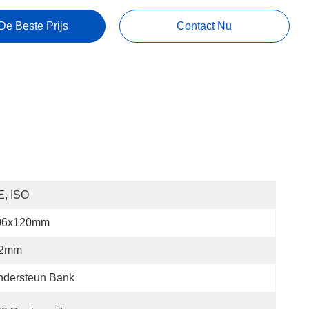
De Beste Prijs
Contact Nu
E, ISO
06x120mm
.2mm
ndersteun Bank