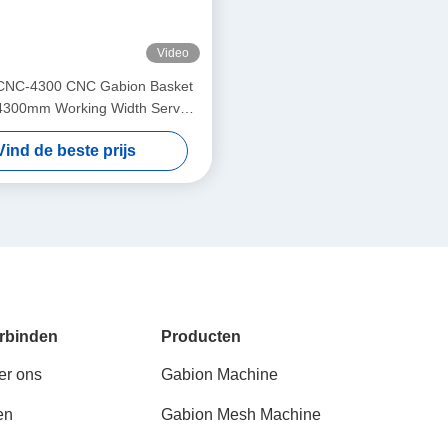
Video
CNC-4300 CNC Gabion Basket
4300mm Working Width Servo-
Double Twist Mesh Equipment
Vind de beste prijs
rbinden
Producten
er ons
Gabion Machine
en
Gabion Mesh Machine