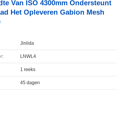
dte Van ISO 4300mm Ondersteunt
ad Het Opleveren Gabion Mesh
e
Jinlida
r:
LNWL4
1 reeks
45 dagen