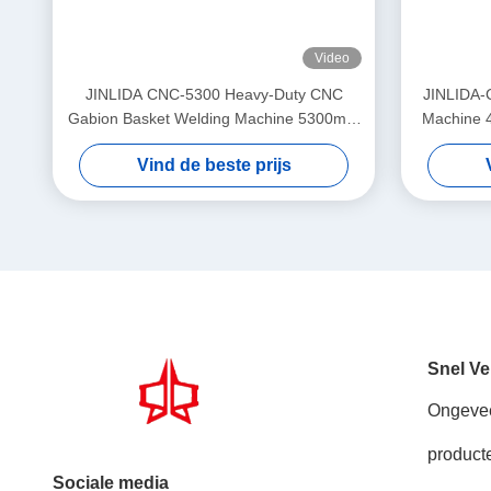
Video
JINLIDA CNC-5300 Heavy-Duty CNC
JINLIDA-
Gabion Basket Welding Machine 5300mm
Machine 
Width Double Twist Mesh Production
Driven 
Vind de beste prijs
Equipment
Snel Ve
Ongeve
product
Sociale media