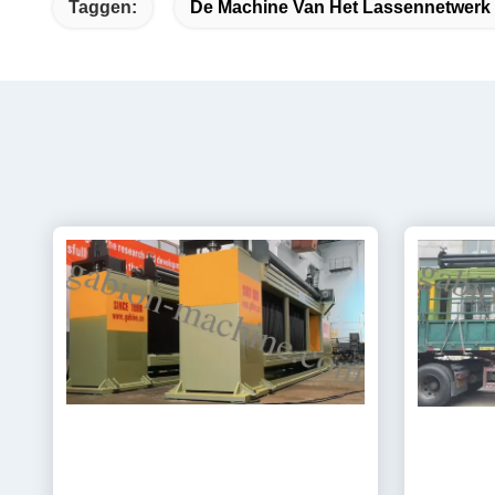
Taggen:
De Machine Van Het Lassennetwerk