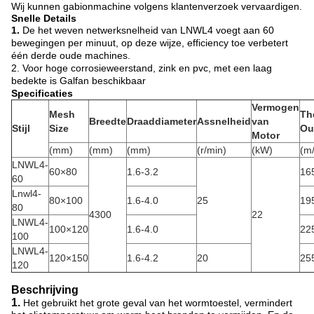
Wij kunnen gabionmachine volgens klantenverzoek vervaardigen.
Snelle Details
1.
De het weven netwerksnelheid van LNWL4 voegt aan 60
bewegingen per minuut, op deze wijze, efficiency toe verbetert
één derde oude machines.
2. Voor hoge corrosieweerstand, zink en pvc, met een laag
bedekte is Galfan beschikbaar
Specificaties
Vermogen
Mesh
Th
Breedte
Draaddiameter
Assnelheid
van
Stijl
Size
Ou
Motor
(mm)
(mm)
(mm)
(r/min)
(kW)
(m
LNWL4-
60×80
1.6-3.2
16
60
Lnwl4-
80×100
1.6-4.0
25
19
80
4300
22
LNWL4-
100×120
1.6-4.0
22
100
LNWL4-
120×150
1.6-4.2
20
25
120
Beschrijving
1.
Het gebruikt het grote geval van het wormtoestel, vermindert