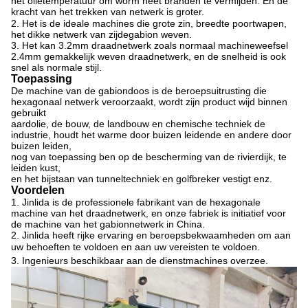
het olietemperatuur om worm heet branden te vermijden. En de
kracht van het trekken van netwerk is groter.
2. Het is de ideale machines die grote zin, breedte poortwapen,
het dikke netwerk van zijdegabion weven.
3. Het kan 3.2mm draadnetwerk zoals normaal machineweefsel
2.4mm gemakkelijk weven draadnetwerk, en de snelheid is ook
snel als normale stijl.
Toepassing
De machine van de gabiondoos is de beroepsuitrusting die
hexagonaal netwerk veroorzaakt, wordt zijn product wijd binnen
gebruikt
aardolie, de bouw, de landbouw en chemische techniek de
industrie, houdt het warme door buizen leidende en andere door
buizen leiden,
nog van toepassing ben op de bescherming van de rivierdijk, te
leiden kust,
en het bijstaan van tunneltechniek en golfbreker vestigt enz.
Voordelen
1.
Jinlida is de professionele fabrikant van de hexagonale
machine van het draadnetwerk, en onze fabriek is initiatief voor
de machine van het gabionnetwerk in China.
2.
Jinlida heeft rijke ervaring en beroepsbekwaamheden om aan
uw behoeften te voldoen en aan uw vereisten te voldoen.
3.
Ingenieurs beschikbaar aan de dienstmachines overzee.