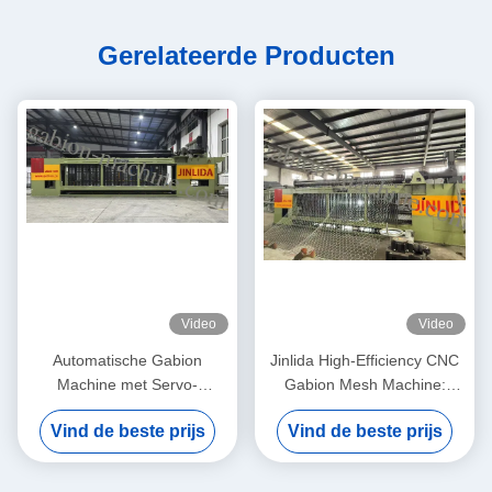
Gerelateerde Producten
Video
Video
Automatische Gabion
Jinlida High-Efficiency CNC
Machine met Servo-
Gabion Mesh Machine:
gedreven Precision Mesh
Perfect Combination of Fast
Vind de beste prijs
Vind de beste prijs
Maker 5,3m Max Breedte
Output and Precision
Weaving to Boost
Productivity