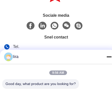
Sociale media
Snel contact
Tel.
86-510-86385783
lira
E-mail
sales@gabion.cn
9:56 AM
Adres
Good day, what product are you looking for?
No.102, Yungu-Road, Zhutang-Stad, Jiangyin-Stad,
Jiangsu-Provincie, China
Privacybeleid
|
Sitemap