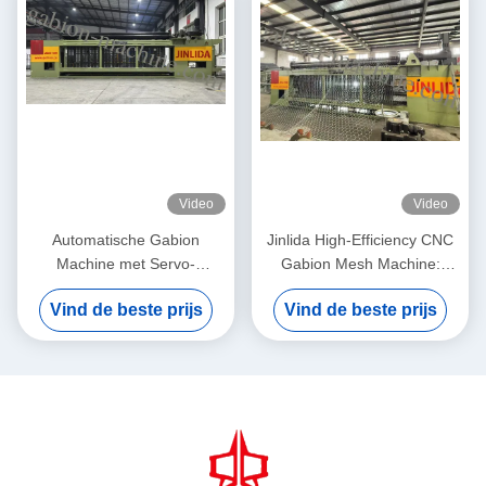
Video
Video
Automatische Gabion
Jinlida High-Efficiency CNC
Machine met Servo-
Gabion Mesh Machine:
gedreven Precision Mesh
Perfect Combination of Fast
Vind de beste prijs
Vind de beste prijs
Maker 5,3m Max Breedte
Output and Precision
Weaving to Boost
Productivity