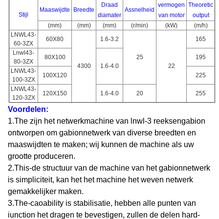
Draad
vermogen
Theoretic
Maaswijdte
Breedte
Assnelheid
Stijl
diamater
van motor
output
(mm)
(mm)
(mm)
(r/min)
(kW)
(m/h)
LNWL43-
60X80
1.6-3.2
165
60-3ZX
Lnwl43-
80X100
25
195
80-3ZX
4300
1.6-4.0
22
LNWL43-
100X120
225
100-3ZX
LNWL43-
120X150
1.6-4.0
20
255
120-3ZX
Voordelen:
1.The zijn het netwerkmachine van lnwl-3 reeksengabion
ontworpen om gabionnetwerk van diverse breedten en
maaswijdten te maken; wij kunnen de machine als uw
grootte produceren.
2.This-de structuur van de machine van het gabionnetwerk
is simpliciteit, kan het het machine het weven netwerk
gemakkelijker maken.
3.The-caoability is stabilisatie, hebben alle punten van
iunction het dragen te bevestigen, zullen de delen hard-