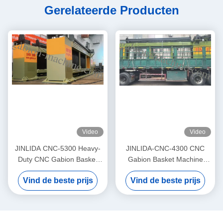
Gerelateerde Producten
Video
Video
JINLIDA CNC-5300 Heavy-
JINLIDA-CNC-4300 CNC
Duty CNC Gabion Basket
Gabion Basket Machine
Welding Machine 5300mm
4300mm Working Width
Vind de beste prijs
Vind de beste prijs
Width Double Twist Mesh
Servo-Driven Double Twist
Production Equipment
Mesh Equipment