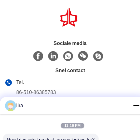
Sociale media
Snel contact
Tel.
86-510-86385783
E-mail
lira
sales@gabion.cn
Adres
11:16 PM
No.102, Yungu-Road, Zhutang-Stad, Jiangyin-Stad,
Jiangsu-Provincie, China
Good day, what product are you looking for?