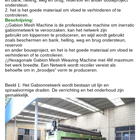
en bank, helling, weg en brug, reservoir en ander bouwproject
ondersteun
.
2.
het is het goede materiaal om vloed te verhinderen of te
controleren.
Beschrijving:
△
Gabion Mesh Machine is de professionele machine om inerratic
gabionnetwerk te veroorzaken, kan het netwerk zijn
gebruikt om kippenren te produceren, en wijd wordt gebruikt
zoals beschermen en bank, helling, weg en brug ondersteun,
reservoir
en ander bouwproject, en het is het goede materiaal om vloed te
verhinderen of te controleren.
△
Hexagonale Gabion Mesh Weaving Machine met 4M maximum
het werk breedte. Een Netwerk wordt recoiler vereist als
behoefte om in „broodjes“ vorm te produceren.
Beeld 1: Het Gabionnetwerk wordt bestaan uit lijn en
spiraalvormige draden. De verrichting en het onderhoud zijn
gemakkelijk.