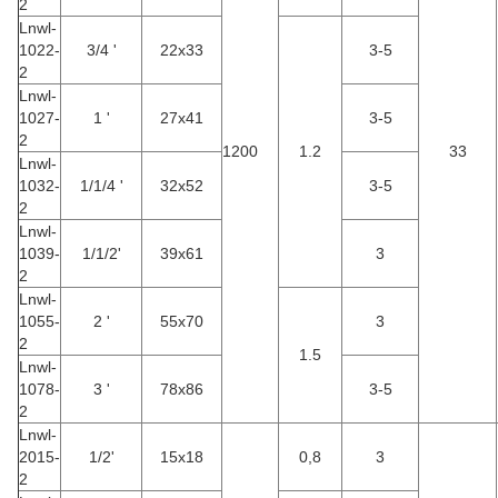
2
Lnwl-
1022-
3/4 '
22x33
3-5
2
Lnwl-
1027-
1 '
27x41
3-5
2
1200
1.2
33
Lnwl-
1032-
1/1/4 '
32x52
3-5
2
Lnwl-
1039-
1/1/2'
39x61
3
2
Lnwl-
1055-
2 '
55x70
3
2
1.5
Lnwl-
1078-
3 '
78x86
3-5
2
Lnwl-
2015-
1/2'
15x18
0,8
3
2