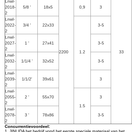
Lnwl-
2018-
5/8 '
18x5
0,9
3
2
Lnwl-
2022-
3/4 '
22x33
3-5
2
Lnwl-
2027-
1 '
27x41
3-5
2
2200
1.2
33
Lnwl-
2032-
1/1/4 '
32x52
3-5
2
Lnwl-
2039-
1/1/2'
39x61
3
2
Lnwl-
2055-
2 '
55x70
3
2
1.5
Lnwl-
2078-
3 '
78x86
3-5
2
Concurrentievoordeel:
1. JINLIDA het bedrijf vond het eerste speciale materiaal van het