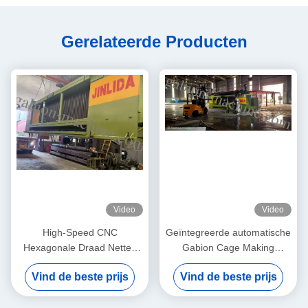
Gerelateerde Producten
Video
Video
High-Speed CNC
Geïntegreerde automatische
Hexagonale Draad Netten
Gabion Cage Making
Machine JINLIDA Gabion
Machine: industriële
Vind de beste prijs
Vind de beste prijs
Mesh Machine Manufacturer
assemblagelijn voor snelle
Gabion Basket Productie