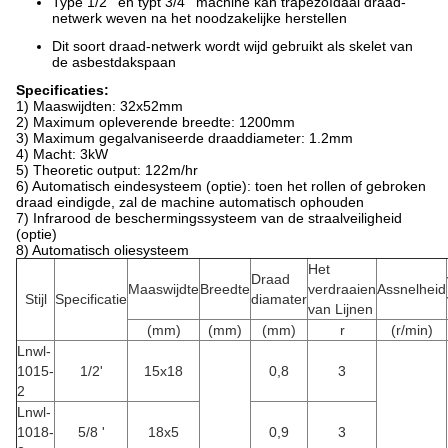
Type 1/2 ' en typt 3/4 ' machine kan trapezoïdaal draad-
netwerk weven na het noodzakelijke herstellen
Dit soort draad-netwerk wordt wijd gebruikt als skelet van
de asbestdakspaan
Specificaties:
1) Maaswijdten: 32x52mm
2) Maximum opleverende breedte: 1200mm
3) Maximum gegalvaniseerde draaddiameter: 1.2mm
4) Macht: 3kW
5) Theoretic output: 122m/hr
6) Automatisch eindesysteem (optie): toen het rollen of gebroken
draad eindigde, zal de machine automatisch ophouden
7) Infrarood de beschermingssysteem van de straalveiligheid
(optie)
8) Automatisch oliesysteem
Het
Draad
Maaswijdte
Breedte
verdraaien
Assnelheid
Stijl
Specificatie
diamater
van Lijnen
(mm)
(mm)
(mm)
r
(r/min)
Lnwl-
1015-
1/2'
15x18
0,8
3
2
Lnwl-
1018-
5/8 '
18x5
0,9
3