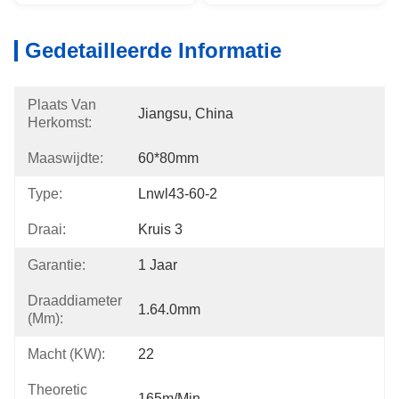
Gedetailleerde Informatie
Plaats Van
Jiangsu, China
Herkomst:
Maaswijdte:
60*80mm
Type:
Lnwl43-60-2
Draai:
Kruis 3
Garantie:
1 Jaar
Draaddiameter
1.64.0mm
(mm):
Macht (kW):
22
Theoretic
165m/min