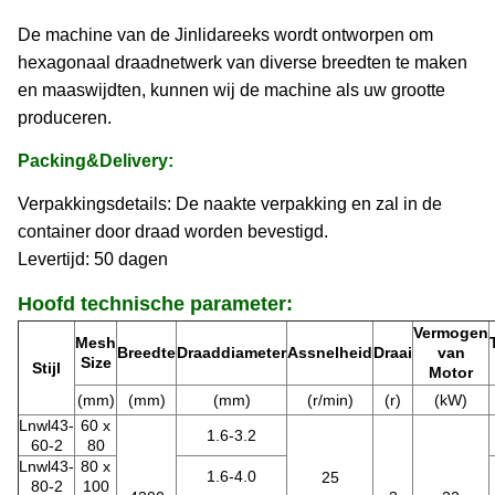
De machine van de Jinlidareeks wordt ontworpen om
hexagonaal draadnetwerk van diverse breedten te maken
en maaswijdten, kunnen wij de machine als uw grootte
produceren.
Packing&Delivery:
Verpakkingsdetails: De naakte verpakking en zal in de
container door draad worden bevestigd.
Levertijd: 50 dagen
Hoofd technische parameter:
Vermogen
Mesh
Breedte
Draaddiameter
Assnelheid
Draai
van
Size
Stijl
Motor
(mm)
(mm)
(mm)
(r/min)
(r)
(kW)
Lnwl43-
60 x
1.6-3.2
60-2
80
Lnwl43-
80 x
1.6-4.0
25
80-2
100