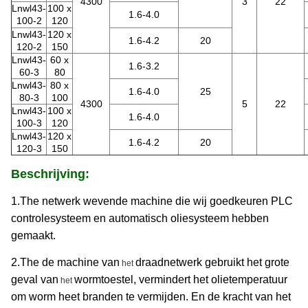
4300
3
22
Lnwl43-
100 x
1.6-4.0
100-2
120
Lnwl43-
120 x
1.6-4.2
20
120-2
150
Lnwl43-
60 x
1.6-3.2
60-3
80
Lnwl43-
80 x
1.6-4.0
25
80-3
100
4300
5
22
Lnwl43-
100 x
1.6-4.0
100-3
120
Lnwl43-
120 x
1.6-4.2
20
120-3
150
Beschrijving:
1.The netwerk wevende machine die wij goedkeuren PLC
controlesysteem en automatisch oliesysteem hebben
gemaakt.
2.The de machine van
draadnetwerk gebruikt het grote
het
geval van
wormtoestel,
vermindert het olietemperatuur
het
om worm heet branden te vermijden.
En de kracht van het