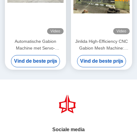
Video
Video
Automatische Gabion
Jinlida High-Efficiency CNC
Machine met Servo-
Gabion Mesh Machine:
gedreven Precision Mesh
Perfect Combination of Fast
Vind de beste prijs
Vind de beste prijs
Maker 5,3m Max Breedte
Output and Precision
Weaving to Boost
Productivity
Sociale media