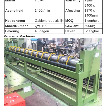
Macht
7.5kw
Warrantly
1 jaar
5400 x
Assnelheid
1460r/min
Afmeting
1970 x
1400mm
Het behoren
Gabionproductielijn
MOQ
1 eenheid
ModelNumber
Qwj-100
Gewicht
5000kg
Levering
40 dagen
Haven
Shanghai
Verwante Machines