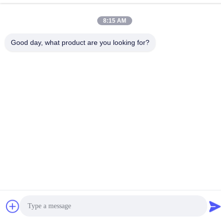
sales@gabion.cn
8:15 AM
Adres
No.102, Yungu-Road, Zhutang-Stad, Jiangyin-Stad,
Good day, what product are you looking for?
Jiangsu-Provincie, China
Privacybeleid
|
Sitemap
De Goede Kwaliteit van China Gabion Machine Leverancier.
Copyright © 2012-2026 Jiangyin Jinlida Light Industry Machinery
Co.,Ltd . Alle rechten voorbehoudena.