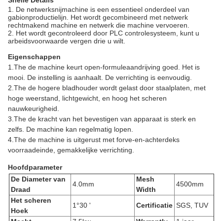
Snelle Details
1. De netwerksnijmachine is een essentieel onderdeel van
gabionproductielijn. Het wordt gecombineerd met netwerk
rechtmakend machine en netwerk die machine vervoeren.
2. Het wordt gecontroleerd door PLC controlesysteem, kunt u
arbeidsvoorwaarde vergen drie u wilt.
Eigenschappen
1.The de machine keurt open-formuleaandrijving goed. Het is
mooi. De instelling is aanhaalt. De verrichting is eenvoudig.
2.The de hogere bladhouder wordt gelast door staalplaten, met
hoge weerstand, lichtgewicht, en hoog het scheren
nauwkeurigheid.
3.The de kracht van het bevestigen van apparaat is sterk en
zelfs. De machine kan regelmatig lopen.
4.The de machine is uitgerust met forve-en-achterdeks
voorraadeinde, gemakkelijke verrichting.
Hoofdparameter
De Diameter van
Mesh
4.0mm
4500mm
Draad
Width
Het scheren
1°30 '
Certificatie
SGS, TUV
Hoek