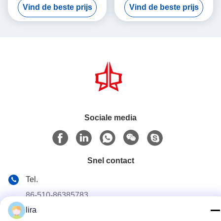
Vind de beste prijs
Vind de beste prijs
4300mm
plooide automatisch
Draadnetwerk
Sociale media
Snel contact
Tel.
86-510-86385783
lira
E-mail