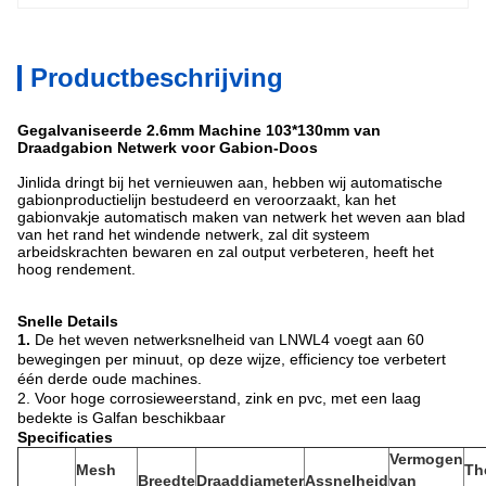
Productbeschrijving
Gegalvaniseerde 2.6mm Machine 103*130mm van
Draadgabion Netwerk voor Gabion-Doos
Jinlida dringt bij het vernieuwen aan, hebben wij automatische
gabionproductielijn bestudeerd en veroorzaakt, kan het
gabionvakje automatisch maken van netwerk het weven aan blad
van het rand het windende netwerk, zal dit systeem
arbeidskrachten bewaren en zal output verbeteren, heeft het
hoog rendement.
Snelle Details
1.
De het weven netwerksnelheid van LNWL4 voegt aan 60
bewegingen per minuut, op deze wijze, efficiency toe verbetert
één derde oude machines.
2. Voor hoge corrosieweerstand, zink en pvc, met een laag
bedekte is Galfan beschikbaar
Specificaties
Vermogen
Mesh
Th
Breedte
Draaddiameter
Assnelheid
van