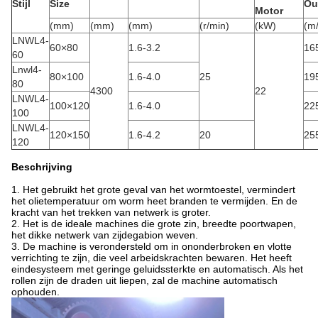
Stijl
Size
Ou
Motor
(mm)
(mm)
(mm)
(r/min)
(kW)
(m
LNWL4-
60×80
1.6-3.2
16
60
Lnwl4-
80×100
1.6-4.0
25
19
80
4300
22
LNWL4-
100×120
1.6-4.0
22
100
LNWL4-
120×150
1.6-4.2
20
25
120
Beschrijving
1.
Het gebruikt het grote geval van het wormtoestel, vermindert
het olietemperatuur om worm heet branden te vermijden. En de
kracht van het trekken van netwerk is groter.
2. Het is de ideale machines die grote zin, breedte poortwapen,
het dikke netwerk van zijdegabion weven.
3. De machine is verondersteld om in ononderbroken en vlotte
verrichting te zijn, die veel arbeidskrachten bewaren. Het heeft
eindesysteem met geringe geluidssterkte en automatisch. Als het
rollen zijn de draden uit liepen, zal de machine automatisch
ophouden.