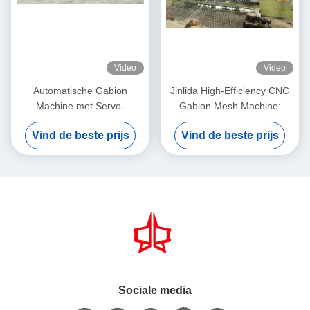
Video
Video
Automatische Gabion
Jinlida High-Efficiency CNC
Machine met Servo-
Gabion Mesh Machine:
gedreven Precision Mesh
Perfect Combination of Fast
Vind de beste prijs
Vind de beste prijs
Maker 5,3m Max Breedte
Output and Precision
Weaving to Boost
Productivity
Sociale media