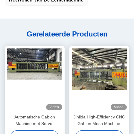
Gerelateerde Producten
Video
Video
Automatische Gabion
Jinlida High-Efficiency CNC
Machine met Servo-
Gabion Mesh Machine:
gedreven Precision Mesh
Perfect Combination of Fast