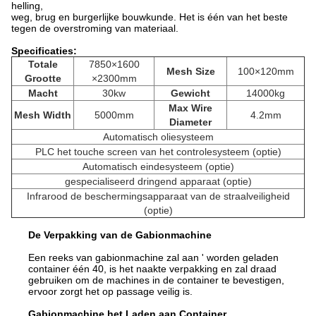
helling,
weg, brug en burgerlijke bouwkunde. Het is één van het beste
tegen de overstroming van materiaal.
Specificaties:
Totale
7850×1600
Mesh Size
100×120mm
Grootte
×2300mm
Macht
30kw
Gewicht
14000kg
Max Wire
Mesh Width
5000mm
4.2mm
Diameter
Automatisch oliesysteem
PLC het touche screen van het controlesysteem (optie)
Automatisch eindesysteem (optie)
gespecialiseerd dringend apparaat (optie)
Infrarood de beschermingsapparaat van de straalveiligheid
(optie)
De Verpakking van de Gabionmachine
Een reeks van gabionmachine zal aan ' worden geladen
container één 40, is het naakte verpakking en zal draad
gebruiken om de machines in de container te bevestigen,
ervoor zorgt het op passage veilig is.
Gabionmachine het Laden aan Container