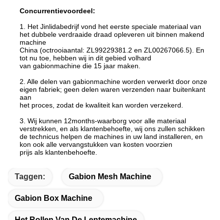
Concurrentievoordeel:
1. Het Jinlidabedrijf vond het eerste speciale materiaal van
het dubbele verdraaide draad opleveren uit binnen makend
machine
China (octrooiaantal: ZL99229381.2 en ZL00267066.5). En
tot nu toe, hebben wij in dit gebied volhard
van gabionmachine die 15 jaar maken.
2. Alle delen van gabionmachine worden verwerkt door onze
eigen fabriek; geen delen waren verzenden naar buitenkant
aan
het proces, zodat de kwaliteit kan worden verzekerd.
3. Wij kunnen 12months-waarborg voor alle materiaal
verstrekken, en als klantenbehoefte, wij ons zullen schikken
de technicus helpen de machines in uw land installeren, en
kon ook alle vervangstukken van kosten voorzien
prijs als klantenbehoefte.
Taggen:
Gabion Mesh Machine
Gabion Box Machine
Het Rollen Van De Lentemachine