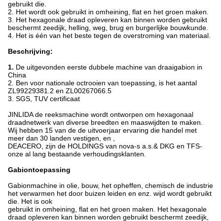
gebruikt die.
2. Het wordt ook
gebruikt in omheining, flat en het groen maken.
3. Het hexagonale draad opleveren kan binnen worden gebruikt
beschermt zeedijk, helling,
weg, brug en burgerlijke bouwkunde.
4. Het is één van het beste tegen de overstroming van materiaal.
Beschrijving:
1.
De uitgevonden eerste dubbele machine van draaigabion in
China
2. Ben voor nationale octrooien van toepassing, is het aantal
ZL99229381.2 en ZL00267066.5
3. SGS, TUV certificaat
JINLIDA de reeksmachine wordt ontworpen om hexagonaal
draadnetwerk van diverse breedten en maaswijdten te maken.
Wij hebben 15 van de de uitvoerjaar ervaring die handel met
meer dan 30 landen vestigen, en ,
DEACERO, zijn de HOLDINGS van nova-s a.s.& DKG en TFS-
onze al lang bestaande verhoudingsklanten.
Gabiontoepassing
Gabionmachine in olie, bouw, het opheffen, chemisch de industrie
het verwarmen het door buizen leiden en enz. wijd wordt gebruikt
die. Het is ook
gebruikt in omheining, flat en het groen maken. Het hexagonale
draad opleveren kan binnen worden gebruikt beschermt zeedijk,