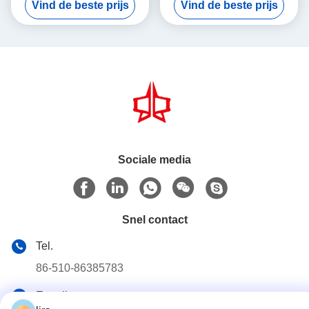
Vind de beste prijs
Vind de beste prijs
Maker 5,3m Max Breedte
Output and Precision
Weaving to Boost
Productivity
Sociale media
Snel contact
Tel.
86-510-86385783
E-mail