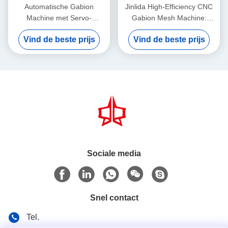
Automatische Gabion
Jinlida High-Efficiency CNC
Machine met Servo-
Gabion Mesh Machine:
gedreven Precision Mesh
Perfect Combination of Fast
Vind de beste prijs
Vind de beste prijs
Maker 5,3m Max Breedte
Output and Precision
Weaving to Boost
Productivity
Sociale media
Snel contact
Tel.