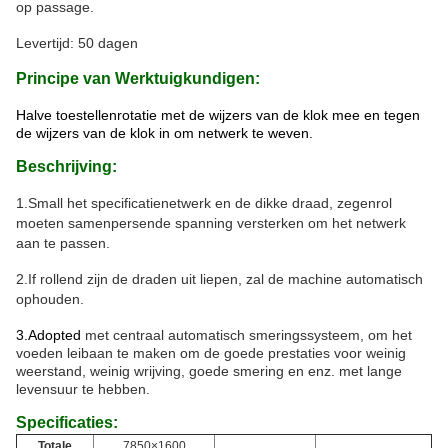
op passage.
Levertijd: 50 dagen
Principe van Werktuigkundigen:
Halve toestellenrotatie met de wijzers van de klok mee en tegen
de wijzers van de klok in om netwerk te weven.
Beschrijving:
1.Small het specificatie
netwerk en de dikke draad, zegenrol
moeten samenpersende spanning versterken om het netwerk
aan te passen.
2.If rollend zijn de draden uit liepen, zal de machine automatisch
ophouden.
3.Adopted
met centraal automatisch smeringssysteem, om het
voeden leibaan te maken om de goede prestaties voor weinig
weerstand, weinig wrijving, goede smering en enz. met lange
levensuur te hebben.
Specificaties:
Totale
7850×1600