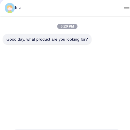
86-510-86385783
lira
E-mail
sales@gabion.cn
6:20 PM
Adres
Good day, what product are you looking for?
No.102, Yungu-Road, Zhutang-Stad, Jiangyin-Stad,
Jiangsu-Provincie, China
Privacybeleid
|
Sitemap
De Goede Kwaliteit van China Gabion Machine Leverancier.
Copyright © 2012-2026 Jiangyin Jinlida Light Industry Machinery
Co.,Ltd . Alle rechten voorbehoudena.