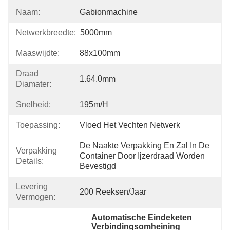
Naam:
Gabionmachine
Netwerkbreedte:
5000mm
Maaswijdte:
88x100mm
Draad
1.64.0mm
Diamater:
Snelheid:
195m/h
Toepassing:
Vloed Het Vechten Netwerk
De Naakte Verpakking En Zal In De 
Verpakking
Container Door Ijzerdraad Worden 
Details:
Bevestigd
Levering
200 Reeksen/jaar
Vermogen:
Automatische Eindeketen 
Verbindingsomheining 