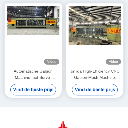
Video
Video
Automatische Gabion
Jinlida High-Efficiency CNC
Machine met Servo-
Gabion Mesh Machine:
gedreven Precision Mesh
Perfect Combination of Fast
Vind de beste prijs
Vind de beste prijs
Maker 5,3m Max Breedte
Output and Precision
Weaving to Boost
Productivity