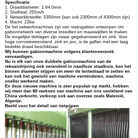
Specificatie
1. Draaddiameter: 1.64.0mm
2. Snelheid: 255m/h
3. Netwerkbreedte: 3300mm (kan ook 2300mm of 4300mm zijn)
4. Macht: 22kw
De het netwerkmachines zijn van reeksgabion ontworpen om
gabionnetwerk van diverse breedten en maaswijdten te maken.
De mogelijke deklagen zijn zwaar gegalvaniseerd en zink. Voor
hoge corrosieweerstand, zink en pvc, is de galfan met een laag
bedekte draad beschikbaar.
Wij kunnen gabionmachine volgens klantenverzoek
vervaardigen.
Nu is elk van onze dubbele gabionmachine van de
rekaandrijving ook veranderd in naadloze staalbuis, kan het
binnen diameter stijgen om meer de lentedraad te zetten en
kan ook het gewicht van machine verminderen, machine
sneller werkend maken.
En deze nieuwe machine is zeer populair op markt, hebben
wij meer dan 80 reeksen van machine aan ons vasteland van
China verkocht, verkoop ook aan overzee zoals Maleisië,
Algerije.
Beeld voor het detail van rietpijpen