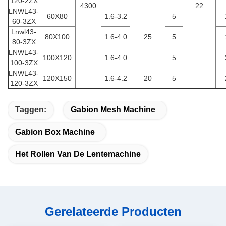
120-2ZX
4300
22
LNWL43-
60X80
1.6-3.2
5
60-3ZX
Lnwl43-
80X100
1.6-4.0
25
5
80-3ZX
LNWL43-
100X120
1.6-4.0
5
100-3ZX
LNWL43-
120X150
1.6-4.2
20
5
120-3ZX
Taggen:
Gabion Mesh Machine
Gabion Box Machine
Het Rollen Van De Lentemachine
Gerelateerde Producten