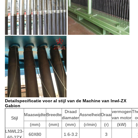
Detailspecificatie voor al stijl van de Machine van lnwl-ZX
Gabion
Draad
vermogen
The
Maaswijdte
Breedte
Assnelheid
Draai
diamater
van motor
o
Stijl
(mm)
(mm)
(mm)
(r/min)
(r)
(kW)
(
LNWL23-
60X80
1.6-3.2
3
60-2ZX