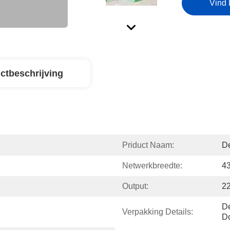
Vind 
ctbeschrijving
Priduct Naam:
D
Netwerkbreedte:
4
Output:
2
De
Verpakking Details:
Do