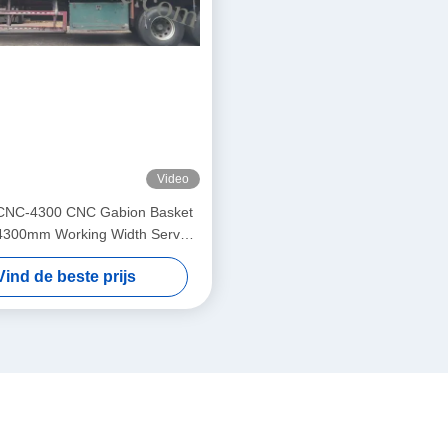
Video
CNC-4300 CNC Gabion Basket
4300mm Working Width Servo-
Double Twist Mesh Equipment
Vind de beste prijs