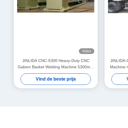
Video
JINLIDA CNC-5300 Heavy-Duty CNC
JINLIDA-
Gabion Basket Welding Machine 5300mm
Machine 
Width Double Twist Mesh Production
Driven 
Vind de beste prijs
Equipment