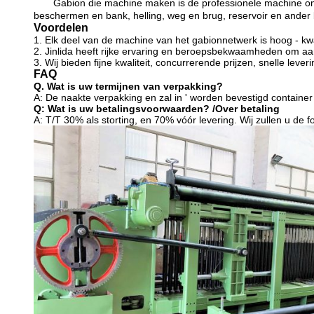
Gabion die machine maken is de professionele machine o
beschermen en bank, helling, weg en brug, reservoir
en ander 
Voordelen
1.
Elk deel van de machine van het gabionnetwerk is hoog - kwa
2. Jinlida heeft rijke ervaring en beroepsbekwaamheden om aa
3.
Wij bieden fijne kwaliteit, concurrerende prijzen, snelle leve
FAQ
Q. Wat is uw termijnen van verpakking?
A: De naakte verpakking en zal in ' worden bevestigd container
Q: Wat is uw betalingsvoorwaarden? /Over betaling
A: T/T 30% als storting, en 70% vóór levering. Wij zullen u de 