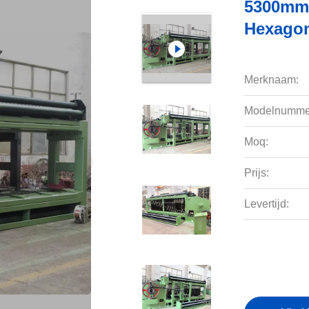
5300mm 
Hexagon
Merknaam:
Modelnumme
Moq:
Prijs:
Levertijd: