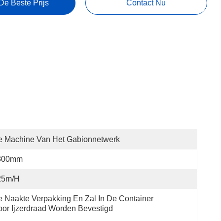
De Beste Prijs
Contact Nu
e Machine Van Het Gabionnetwerk
300mm
25m/h
 Naakte Verpakking En Zal In De Container 
or Ijzerdraad Worden Bevestigd