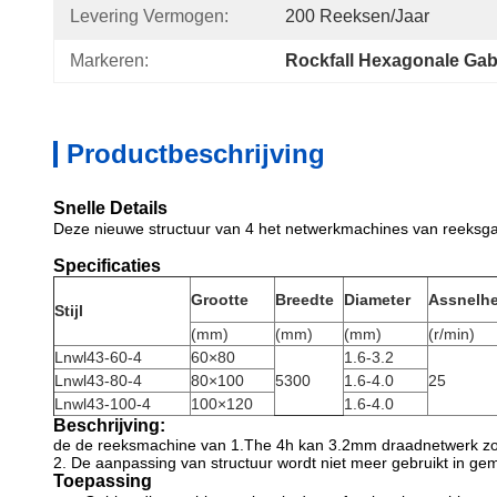
Levering Vermogen:
200 Reeksen/jaar
Markeren:
Rockfall Hexagonale Ga
Productbeschrijving
Snelle Details
Deze nieuwe structuur van 4 het netwerkmachines van reeksg
Specificaties
Grootte
Breedte
Diameter
Assnelhe
Stijl
(mm)
(mm)
(mm)
(r/min)
Lnwl43-60-4
60×80
1.6-3.2
Lnwl43-80-4
80×100
5300
1.6-4.0
25
Lnwl43-100-4
100×120
1.6-4.0
Beschrijving:
de
de
reeksmachine van 1.The 4h
kan 3.2mm draadnetwerk zoal
2. De aanpassing van structuur wordt niet meer gebruikt in ge
Toepassing