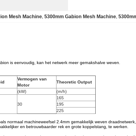
bion Mesh Machine
, 
5300mm Gabion Mesh Machine
, 
5300mm
abion is eenvoudig, kan het netwerk meer gemakshalve weven
.
Vermogen van
id
Theoretic Output
Motor
(kW)
(m/h)
165
30
195
225
s normaal machineweefsel 2.4mm gemakkelijk weven draadnetwerk, en d
makkelijker en betrouwbaarder rek en grote koppelstang, te werken.