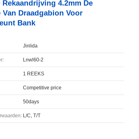
 Rekaandrijving 4.2mm De
 Van Draadgabion Voor
eunt Bank
Jinlida
r:
Lnwl60-2
1 REEKS
Competitive price
50days
rwaarden:
L/C, T/T