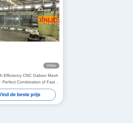
Video
igh-Efficiency CNC Gabion Mesh
 Perfect Combination of Fast
nd Precision Weaving to Boost
Vind de beste prijs
Productivity