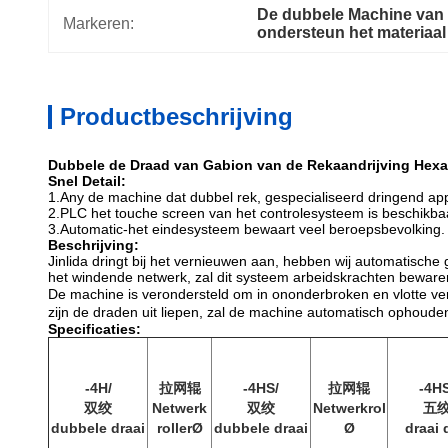
De dubbele Machine van 
Markeren:
ondersteun het materiaa
Productbeschrijving
Dubbele de Draad van Gabion van de Rekaandrijving Hex
Snel Detail:
1.Any de machine dat dubbel rek, gespecialiseerd dringend ap
2.PLC het touche screen van het controlesysteem is beschikb
3.Automatic-het eindesysteem bewaart veel beroepsbevolking.
Beschrijving:
Jinlida dringt bij het vernieuwen aan, hebben wij automatisch
het windende netwerk, zal dit systeem arbeidskrachten beware
De machine is verondersteld om in ononderbroken en vlotte verr
zijn de draden uit liepen, zal de machine automatisch ophoude
Specificaties:
-4H/
拉网辊
-4HS/
拉网辊
-4HS
双绞
Netwerk
双绞
Netwerkrol
五
dubbele draai
rollerØ
dubbele draai
Ø
draai 