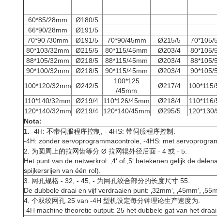
60*85/28mm
Ø180/5
66*90/28mm
Ø191/5
70*90 /30mm
Ø191/5
70*90/45mm
Ø215/5
70*105
80*103/32mm
Ø215/5
80*115/45mm
Ø203/4
80*105
88*105/32mm
Ø218/5
88*115/45mm
Ø203/4
88*105
90*100/32mm
Ø218/5
90*115/45mm
Ø203/4
90*105
100*125
100*120/32mm
Ø242/5
Ø217/4
100*115
/45mm
110*140/32mm
Ø219/4
110*126/45mm
Ø218/4
110*116
120*140/32mm
Ø219/4
120*140/45mm
Ø295/5
120*130
Nota:
1.
-4H: 不带伺服程序控制, - 4HS: 带伺服程序控制.
-4H: zonder servoprogrammacontrole, -4HS: met servoprogra
2. 为圆周上的拉网齿等分 Ø 拉网辊外径后面 - 4 或 - 5.
Het punt van de netwerkrol: ‚4‘ of ‚5‘ betekenen gelijk de dele
spijkersrijen van één rol).
3. 网孔规格 - 32, - 45, - 为网孔绞合部分的长度尺寸 55.
De dubbele draai en vijf verdraaien punt: ‚32mm‘, ‚45mm‘, ‚55m
4. 个双绞网孔 25 van -4H 型机设定每分钟理论生产速度为.
-4H machine theoretic output: 25 het dubbele gat van het draa