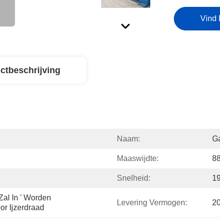
Vind 
ctbeschrijving
Naam:
G
Maaswijdte:
8
Snelheid:
1
al In ' Worden 
Levering Vermogen:
2
or Ijzerdraad