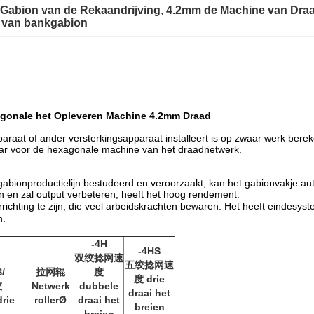
Gabion van de Rekaandrijving
, 
4.2mm de Machine van Dra
l van bankgabion
agonale het Opleveren Machine 4.2mm Draad
paraat of ander versterkingsapparaat installeert is op zwaar werk ber
aar voor de hexagonale machine van het draadnetwerk.
e gabionproductielijn bestudeerd en veroorzaakt, kan het gabionvakje
n en zal output verbeteren, heeft het hoog rendement.
ichting te zijn, die veel arbeidskrachten bewaren. Het heeft eindesyst
n.
-4H
-4HS
双绞捻网速
五绞捻网速
/
拉网辊
度
度 drie
绞
Netwerk
dubbele
draai het
drie
rollerØ
draai het
breien