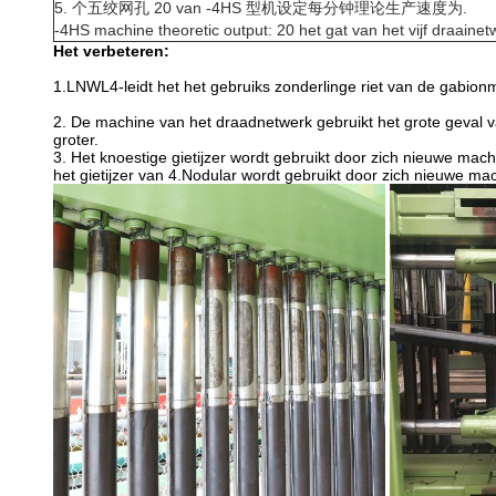
5. 个五绞网孔 20 van -4HS 型机设定每分钟理论生产速度为.
-4HS machine theoretic output: 20 het gat van het vijf draainet
Het verbeteren:
1.LNWL4-leidt het het gebruiks zonderlinge riet van de gabio
2. De machine van het draadnetwerk gebruikt het grote geval v
groter.
3.
Het knoestige gietijzer wordt gebruikt door zich nieuwe mach
het gietijzer van 4.Nodular wordt gebruikt door zich nieuwe mac