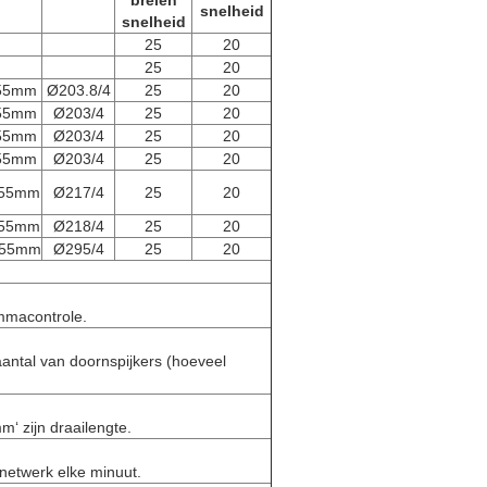
breien
snelheid
snelheid
25
20
25
20
/55mm
Ø203.8/4
25
20
/55mm
Ø203/4
25
20
/55mm
Ø203/4
25
20
/55mm
Ø203/4
25
20
/55mm
Ø217/4
25
20
/55mm
Ø218/4
25
20
/55mm
Ø295/4
25
20
mmacontrole.
naantal van doornspijkers (hoeveel
m‘ zijn draailengte.
inetwerk elke minuut.