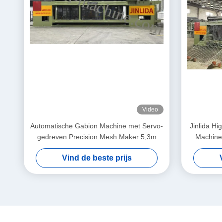
Video
Automatische Gabion Machine met Servo-
Jinlida H
gedreven Precision Mesh Maker 5,3m
Machine:
Max Breedte
Output a
Vind de beste prijs