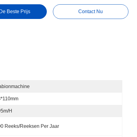
De Beste Prijs
Contact Nu
abionmachine
8*110mm
95m/h
00 Reeks/Reeksen Per Jaar