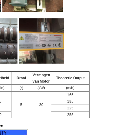
Vermogen
lheid
Draai
Theoretic Output
van Motor
in)
(r)
(kW)
(m/h)
165
5
195
5
30
225
0
255
en.