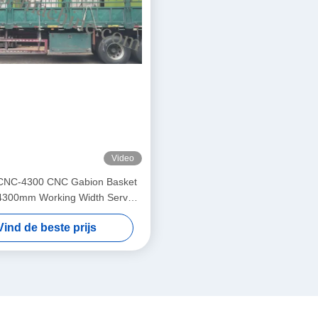
Video
CNC-4300 CNC Gabion Basket
4300mm Working Width Servo-
Double Twist Mesh Equipment
Vind de beste prijs