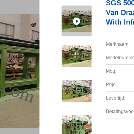
SGS 500
Van Dra
With Inf
Merknaam:
Modelnumme
Moq:
Prijs:
Levertijd:
Betalingsvoo