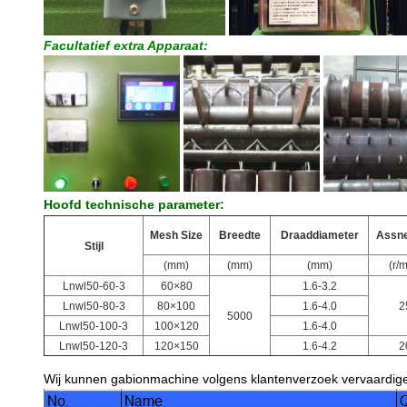
Facultatief extra Apparaat:
Hoofd technische parameter:
Mesh Size
Breedte
Draaddiameter
Assne
Stijl
(mm)
(mm)
(mm)
(r/m
Lnwl50-60-3
60×80
1.6-3.2
Lnwl50-80-3
80×100
1.6-4.0
2
5000
Lnwl50-100-3
100×120
1.6-4.0
Lnwl50-120-3
120×150
1.6-4.2
2
Wij kunnen gabionmachine volgens klantenverzoek vervaardig