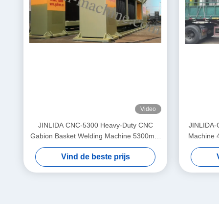
Video
JINLIDA CNC-5300 Heavy-Duty CNC
JINLIDA-
Gabion Basket Welding Machine 5300mm
Machine 
Width Double Twist Mesh Production
Driven 
Vind de beste prijs
Equipment