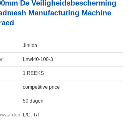
0mm De Veiligheidsbescherming
admesh Manufacturing Machine
raed
Jinlida
r:
Lnwl40-100-3
1 REEKS
competitive price
50 dagen
rwaarden:
L/C, T/T