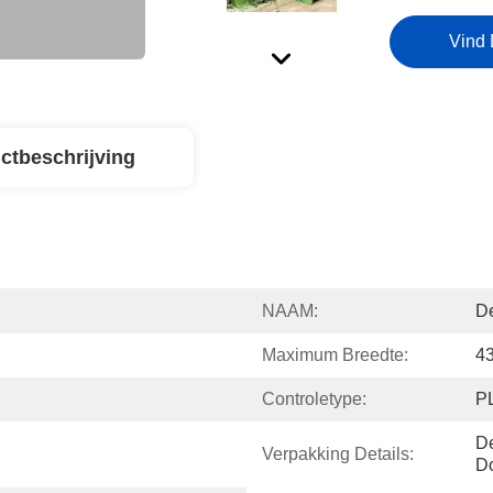
Vind 
ctbeschrijving
NAAM:
D
Maximum Breedte:
4
Controletype:
P
De
Verpakking Details:
Do