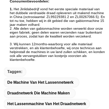
Concurrentievoordelen:
1.
Het Jinlidabedrijf vond het eerste speciale materiaal van
het dubbele verdraaide draad opleveren uit makend machine
in
China
(octrooiaantal: ZL99229381.2 en ZL00267066.5). En
tot nu toe, hebben wij in dit
gebied die van
gabionmachine 15
jaar maken volhard.
2.
Alle delen van gabionmachine worden verwerkt door onze
eigen fabriek; geen delen waren verzenden naar buitenkant
aan
proces, zodat kan de
kwaliteit worden verzekerd.
3. Wij kunnen 12months-waarborg voor alle materiaal
verstrekken, en als klantenbehoefte, wij onze technicus
aan
helpinstall de
machines in uw land zullen schikken, en konden
ook alle vervangstukken van kostprijs
voorzien
als
klantenbehoefte.
Taggen:
De Machine Van Het Lassennetwerk
Draadnetwerk Die Machine Maken
Het Lassenmachine Van Het Draadnetwerk