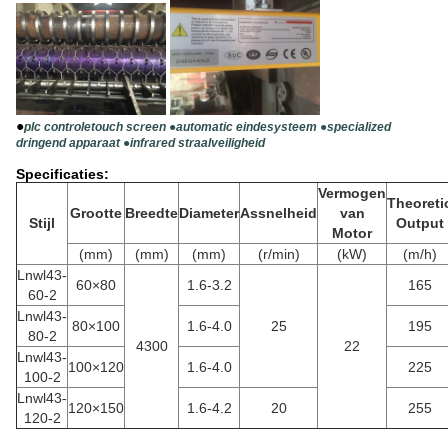
●
plc controletouch screen ●automatic eindesysteem ●specialized
dringend apparaat ●infrared straalveiligheid
Specificaties:
Vermogen
Theoreti
Grootte
Breedte
Diameter
Assnelheid
van
Stijl
Output
Motor
(mm)
(mm)
(mm)
(r/min)
(kW)
(m/h)
Lnwl43-
60×80
1.6-3.2
165
60-2
Lnwl43-
80×100
1.6-4.0
25
195
80-2
4300
22
Lnwl43-
100×120
1.6-4.0
225
100-2
Lnwl43-
120×150
1.6-4.2
20
255
120-2