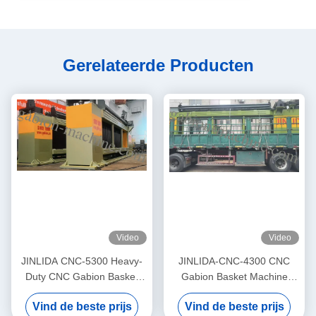
Gerelateerde Producten
Video
Video
JINLIDA CNC-5300 Heavy-
JINLIDA-CNC-4300 CNC
Duty CNC Gabion Basket
Gabion Basket Machine
Welding Machine 5300mm
4300mm Working Width
Vind de beste prijs
Vind de beste prijs
Width Double Twist Mesh
Servo-Driven Double Twist