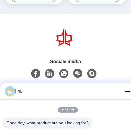
Production Equipment
Mesh Equipment
Sociale media
Snel contact
lira
Tel.
86-510-86385783
1:25 PM
E-mail
Good day, what product are you looking for?
sales@gabion.cn