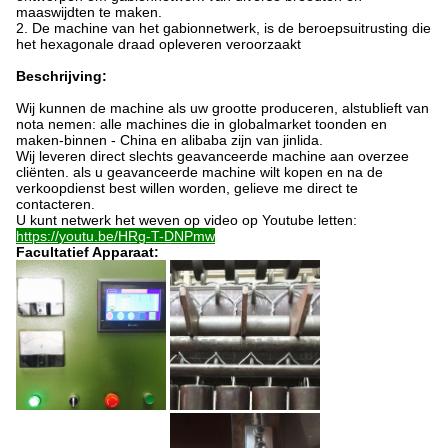
maaswijdten te maken.
2.
De machine van het gabionnetwerk, is de beroepsuitrusting die
het hexagonale draad opleveren veroorzaakt
Beschrijving:
Wij kunnen de machine als uw grootte produceren, alstublieft van
nota nemen: alle machines die in globalmarket toonden
en
maken-binnen - China en alibaba zijn van jinlida.
Wij leveren direct slechts geavanceerde machine aan overzee
cliënten. als u
geavanceerde machine wilt kopen en na de
verkoopdienst best willen worden, gelieve
me
direct te
contacteren.
U kunt netwerk het weven op video op Youtube letten:
https://youtu.be/HRg-T-DNPmw
Facultatief Apparaat: