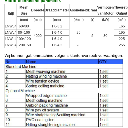
Hoofd technische parameter:
Mesh
Vermogen
Theoreti
Breedte
Draaddiameter
Assnelheid
Draai
Size
van Motor
Output
Stijl
(mm)
(mm)
(mm)
(r/min)
(r)
(kW)
(m/h)
LNWL4
60×80
1.6-3.2
165
LNWL4
80×100
1.6-4.0
25
195
4000
5
30
LNWL4
100×120
1.6-4.0
225
LNWL4
120×150
1.6-4.2
20
255
Wij kunnen gabionmachine volgens klantenverzoek vervaardigen.