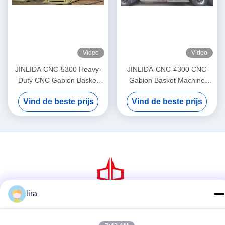
Video
Video
JINLIDA CNC-5300 Heavy-
JINLIDA-CNC-4300 CNC
Duty CNC Gabion Basket
Gabion Basket Machine
Welding Machine 5300mm
4300mm Working Width
Vind de beste prijs
Vind de beste prijs
Width Double Twist Mesh
Servo-Driven Double Twist
Production Equipment
Mesh Equipment
lira
Sociale media