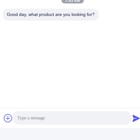
7:43 AM
Good day, what product are you looking for?
Snel contact
Tel.
86-510-86385783
E-mail
sales@gabion.cn
Adres
No.102, Yungu-Road, Zhutang-Stad, Jiangyin-Stad,
Jiangsu-Provincie, China
Privacybeleid
|
Sitemap
De Goede Kwaliteit van China Gabion Machine Leverancier.
Copyright © 2012-2026 Jiangyin Jinlida Light Industry Machinery
Co.,Ltd . Alle rechten voorbehoudena.