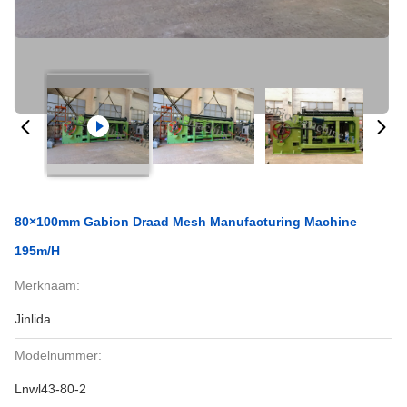
80×100mm Gabion Draad Mesh Manufacturing Machine
195m/H
Merknaam:
Jinlida
Modelnummer:
Lnwl43-80-2