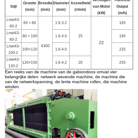
Vermogen
Theoretic
Grootte
Breedte
Diameter
Assnelheid
Stijl
van Motor
Output
(mm)
(mm)
(mm)
(r/min)
(kW)
(m/h)
Lnwl43-
60 × 80
1.6-3.2
165
60-2
Lnwl43-
80 × 100
1.6-4.0
25
195
80-2
22
4300
Lnwl43-
100×120
1.6-4.0
225
100-2
Lnwl43-
120×150
1.6-4.2
20
255
120-2
Een reeks van de machine van de gabiondoos omvat vier
belangrijke delen: netwerk wevende machine, de machine die
van de netwerkspanning, de lente machine rollen, die machine
winden.