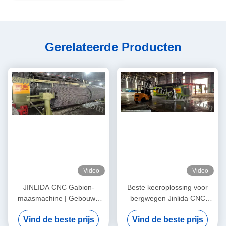
Gerelateerde Producten
Video
Video
JINLIDA CNC Gabion-
Beste keeroplossing voor
maasmachine | Gebouwd
bergwegen Jinlida CNC
voor betrouwbare en
Gabion-machine
Vind de beste prijs
Vind de beste prijs
winstgevende productie
ondersteunt wereldwijde