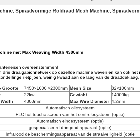
chine
, 
Spiraalvormige Roldraad Mesh Machine
, 
Spiraalvor
Machine met Max Weaving Width 4300mm
lanteneisen overeenstemmen!
i en drie draaigabionnetwerk op dezelfde machine weven en kan ook he
 zonderlinge rietpijpen, weinig kwaad aan de laag van de draaddeklaa
e Grootte
7450×1600 ×2300mm
Mesh Size
82×100mm
t
22kw
Gewicht
14000kg
 Width
4300mm
Max Wire Diameter
4.2mm
Automatisch oliesysteem
PLC het touche screen van het controlesysteem (optie)
Automatisch eindesysteem (optie)
gespecialiseerd dringend apparaat (optie)
Infrarood de beschermingsapparaat van de straalveiligheid (optie