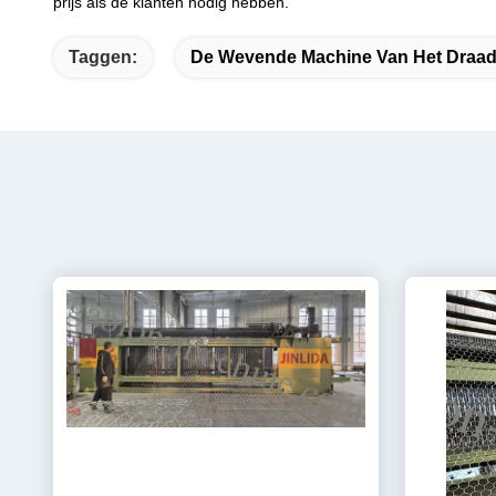
prijs als de klanten nodig hebben.
Taggen:
De Wevende Machine Van Het Draa