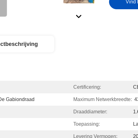
Vind 
ctbeschrijving
Certificering:
C
De Gabiondraad
Maximum Netwerkbreedte:
4
Draaddiameter:
1
Toepassing:
L
Levering Vermogen:
2