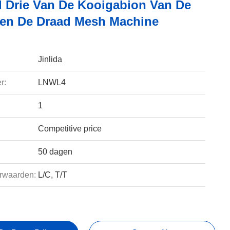
ol Drie Van De Kooigabion Van De
een De Draad Mesh Machine
Jinlida
r:
LNWL4
1
Competitive price
50 dagen
rwaarden:
L/C, T/T