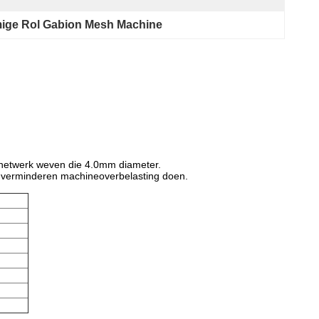
mige Rol Gabion Mesh Machine
t netwerk weven die 4.0mm diameter.
g, verminderen machineoverbelasting doen.