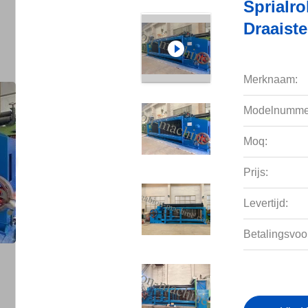
Sprialr
Draaist
Merknaam:
Modelnumme
Moq:
Prijs:
Levertijd:
Betalingsvoo