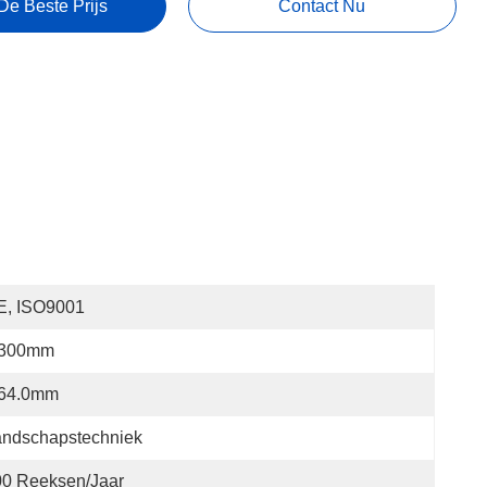
De Beste Prijs
Contact Nu
E, ISO9001
300mm
.64.0mm
andschapstechniek
00 Reeksen/jaar