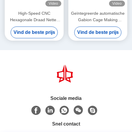
Video
Video
High-Speed CNC
Geïntegreerde automatische
Hexagonale Draad Netten
Gabion Cage Making
Machine JINLIDA Gabion
Machine: industriële
Vind de beste prijs
Vind de beste prijs
Mesh Machine Manufacturer
assemblagelijn voor snelle
Gabion Basket Productie
Sociale media
Snel contact