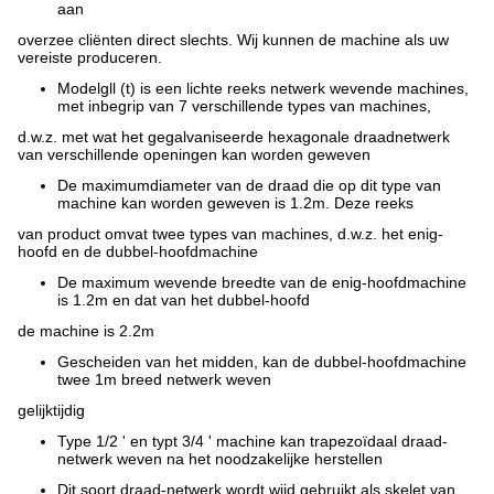
aan
overzee cliënten direct slechts. Wij kunnen de machine als uw
vereiste produceren.
Modelgll (t) is een lichte reeks netwerk wevende machines,
met inbegrip van 7 verschillende types van machines,
d.w.z. met wat het gegalvaniseerde hexagonale draadnetwerk
van verschillende openingen kan worden geweven
De maximumdiameter van de draad die op dit type van
machine kan worden geweven is 1.2m. Deze reeks
van product omvat twee types van machines, d.w.z. het enig-
hoofd en de dubbel-hoofdmachine
De maximum wevende breedte van de enig-hoofdmachine
is 1.2m en dat van het dubbel-hoofd
de machine is 2.2m
Gescheiden van het midden, kan de dubbel-hoofdmachine
twee 1m breed netwerk weven
gelijktijdig
Type 1/2 ' en typt 3/4 ' machine kan trapezoïdaal draad-
netwerk weven na het noodzakelijke herstellen
Dit soort draad-netwerk wordt wijd gebruikt als skelet van