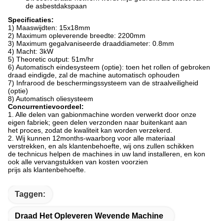
de asbestdakspaan
Specificaties:
1) Maaswijdten: 15x18mm
2) Maximum opleverende breedte: 2200mm
3) Maximum gegalvaniseerde draaddiameter: 0.8mm
4) Macht: 3kW
5) Theoretic output: 51m/hr
6) Automatisch eindesysteem (optie): toen het rollen of gebroken
draad eindigde, zal
de
machine automatisch ophouden
7) Infrarood de beschermingssysteem van de straalveiligheid
(optie)
8) Automatisch oliesysteem
Concurrentievoordeel:
1. Alle delen van gabionmachine worden verwerkt door onze
eigen fabriek; geen delen verzonden naar buitenkant aan
het proces, zodat de kwaliteit kan worden verzekerd.
2. Wij kunnen 12months-waarborg voor alle materiaal
verstrekken, en als klantenbehoefte, wij ons zullen schikken
de technicus helpen de machines in uw land installeren, en kon
ook alle vervangstukken van kosten voorzien
prijs als klantenbehoefte.
Taggen:
Draad Het Opleveren Wevende Machine