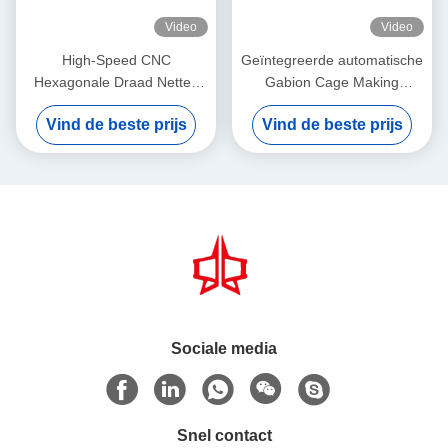
Video
Video
High-Speed CNC
Geïntegreerde automatische
Hexagonale Draad Netten
Gabion Cage Making
Machine JINLIDA Gabion
Machine: industriële
Vind de beste prijs
Vind de beste prijs
Mesh Machine Manufacturer
assemblagelijn voor snelle
Gabion Basket Productie
Sociale media
Snel contact