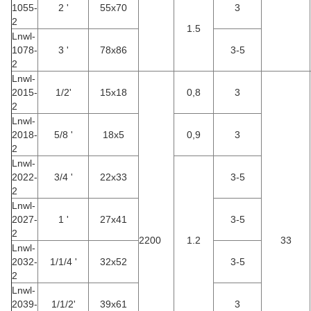
1055-
2 '
55x70
3
2
1.5
Lnwl-
1078-
3 '
78x86
3-5
2
Lnwl-
2015-
1/2'
15x18
0,8
3
2
Lnwl-
2018-
5/8 '
18x5
0,9
3
2
Lnwl-
2022-
3/4 '
22x33
3-5
2
Lnwl-
2027-
1 '
27x41
3-5
2
2200
1.2
33
Lnwl-
2032-
1/1/4 '
32x52
3-5
2
Lnwl-
2039-
1/1/2'
39x61
3