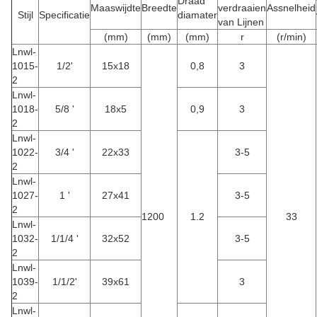
Draad
Maaswijdte
Breedte
verdraaien
Assnelheid
Stijl
Specificatie
diamater
van Lijnen
(mm)
(mm)
(mm)
r
(r/min)
Lnwl-
1015-
1/2'
15x18
0,8
3
2
Lnwl-
1018-
5/8 '
18x5
0,9
3
2
Lnwl-
1022-
3/4 '
22x33
3-5
2
Lnwl-
1027-
1 '
27x41
3-5
2
1200
1.2
33
Lnwl-
1032-
1/1/4 '
32x52
3-5
2
Lnwl-
1039-
1/1/2'
39x61
3
2
Lnwl-