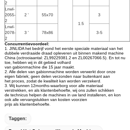
2
Lnwl-
2055-
2 '
55x70
3
2
1.5
Lnwl-
2078-
3 '
78x86
3-5
2
Concurrentievoordeel:
1. JINLIDA het bedrijf vond het eerste speciale materiaal van het
dubbele verdraaide draad opleveren uit binnen makend machine
China (octrooiaantal: ZL99229381.2 en ZL00267066.5). En tot nu
toe, hebben wij in dit gebied volhard
van gabionmachine die 15 jaar maakt.
2. Alle delen van gabionmachine worden verwerkt door onze
eigen fabriek; geen delen verzonden naar buitenkant aan
het proces, zodat de kwaliteit kan worden verzekerd.
3. Wij kunnen 12months-waarborg voor alle materiaal
verstrekken, en als klantenbehoefte, wij ons zullen schikken
de technicus helpen de machines in uw land installeren, en kon
ook alle vervangstukken van kosten voorzien
prijs als klantenbehoefte.
Taggen: