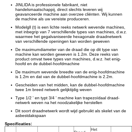
JINLIDA is professionele fabrikant, niet
handelsmaatschappij,
direct slechts
leveren wij
geavanceerde machine aan
overzee cliënten. Wij kunnen
de machine als uw vereiste produceren.
Modelgll (t) is een lichte reeks netwerk wevende machines,
met inbegrip van 7 verschillende types van machines,
d.w.z.
waarmee het gegalvaniseerde hexagonale draadnetwerk
van verschillende openingen kan worden geweven
De maximumdiameter van de draad die op dit type van
machine kan worden geweven is 1.2m. Deze reeks
van
product omvat twee types van machines, d.w.z. het enig-
hoofd en de dubbel-hoofdmachine
De maximum wevende breedte van de enig-hoofdmachine
is 1.2m en dat van de dubbel-hoofd
machine is 2.2m.
Gescheiden van het midden, kan de dubbel-hoofdmachine
twee 1m breed netwerk gelijktijdig weven
Type 1/2 ' en typt 3/4 ' machine kan trapezoïdaal draad-
netwerk weven na het noodzakelijke herstellen
Dit soort draadnetwerk wordt wijd gebruikt als skelet van de
asbestdakspaan
Specificaties:
Het