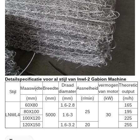
Detailspecificatie voor al stijl van lnwl-2 Gabion Machine
Draad
vermogen
Theoretic
Maaswijdte
Breedte
Assnelheid
diamater
van motor
output
Stijl
(mm)
(mm)
(mm)
(r/min)
(kW)
(m/h)
60X80
1.6-2.8
165
80X100
25
195
LNWL4
5000
1.6-3
30
100X120
225
120X150
1.6-3.2
20
255