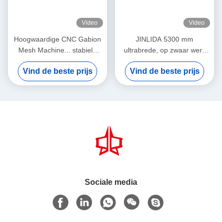
Video
Video
Hoogwaardige CNC Gabion
JINLIDA 5300 mm
Mesh Machine... stabiele
ultrabrede, op zwaar werk
productie, hogere winst
berekende CNC Gabion-
Vind de beste prijs
Vind de beste prijs
gaasmachine voor de
productie van zeshoekige
draadgaas
Sociale media