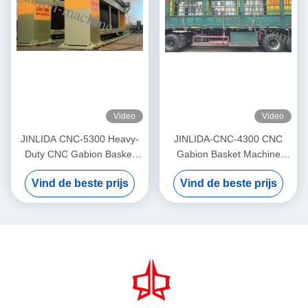
Video
Video
JINLIDA CNC-5300 Heavy-
JINLIDA-CNC-4300 CNC
Duty CNC Gabion Basket
Gabion Basket Machine
Welding Machine 5300mm
4300mm Working Width
Vind de beste prijs
Vind de beste prijs
Width Double Twist Mesh
Servo-Driven Double Twist
Production Equipment
Mesh Equipment