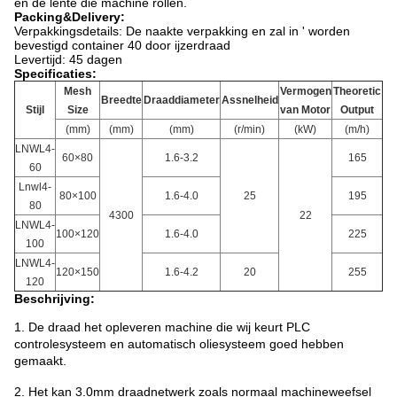
en de lente die machine rollen.
Packing&Delivery:
Verpakkingsdetails: De naakte verpakking en zal in ' worden
bevestigd container 40 door ijzerdraad
Levertijd: 45 dagen
Specificaties:
Mesh
Vermogen
Theoretic
Breedte
Draaddiameter
Assnelheid
Stijl
Size
van Motor
Output
(mm)
(mm)
(mm)
(r/min)
(kW)
(m/h)
LNWL4-
60×80
1.6-3.2
165
60
Lnwl4-
80×100
1.6-4.0
25
195
80
4300
22
LNWL4-
100×120
1.6-4.0
225
100
LNWL4-
120×150
1.6-4.2
20
255
120
Beschrijving:
1. De draad het opleveren machine die wij keurt PLC
controlesysteem en automatisch oliesysteem goed hebben
gemaakt.
2.
Het kan 3.0mm draadnetwerk zoals normaal machineweefsel