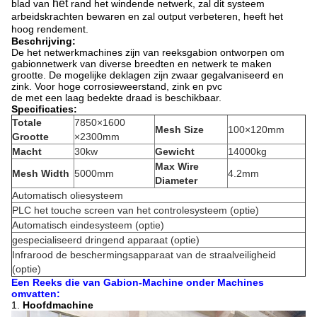
het
blad van
rand het windende netwerk, zal dit systeem
arbeidskrachten bewaren en zal output verbeteren, heeft het
hoog rendement.
Beschrijving:
De het netwerkmachines zijn van reeksgabion ontworpen om
gabionnetwerk van diverse breedten en netwerk te maken
grootte. De mogelijke deklagen zijn zwaar gegalvaniseerd en
zink. Voor hoge corrosieweerstand, zink en pvc
de met een laag bedekte draad is beschikbaar.
Specificaties:
Totale
7850×1600
Mesh Size
100×120mm
Grootte
×2300mm
Macht
30kw
Gewicht
14000kg
Max Wire
Mesh Width
5000mm
4.2mm
Diameter
Automatisch oliesysteem
PLC het touche screen van het controlesysteem (optie)
Automatisch eindesysteem (optie)
gespecialiseerd dringend apparaat (optie)
Infrarood de beschermingsapparaat van de straalveiligheid
(optie)
Een Reeks die van Gabion-Machine onder Machines
omvatten:
1.
Hoofdmachine