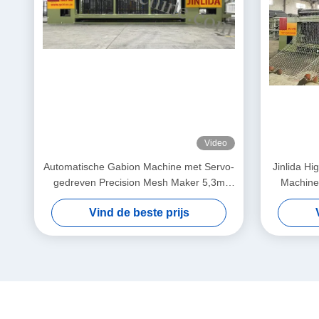
Video
Automatische Gabion Machine met Servo-
Jinlida H
gedreven Precision Mesh Maker 5,3m
Machine:
Max Breedte
Output a
Vind de beste prijs