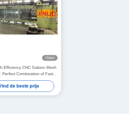
Video
igh-Efficiency CNC Gabion Mesh
 Perfect Combination of Fast
nd Precision Weaving to Boost
Vind de beste prijs
Productivity