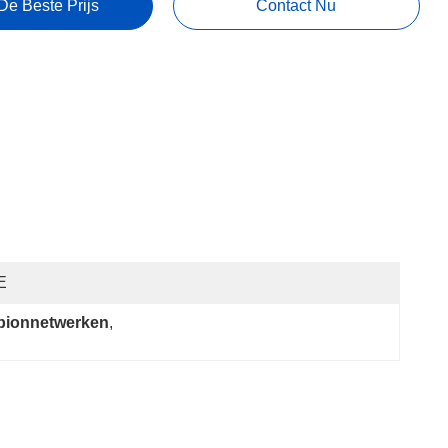
De Beste Prijs
Contact Nu
E
bionnetwerken
, 