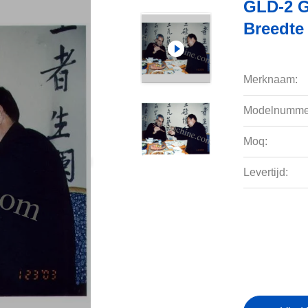
GLD-2 
Breedte
Merknaam:
Modelnumme
Moq:
Levertijd: