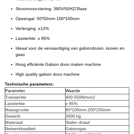
Stroomvoorziening: 380V/50HZ/3fase
Opeengat: 50*50mm-100*100mm
Verlenging: ≥12%
Lassterkte: ≥ 85%
Ideaal voor de vervaardiging van gabiondozen, kooien en
gaas
Hoog efficiënte Gabion doos maken machine
High quality gabion doos machine
Technische parameters:
Parameter
Waarde
Treksterkte
400-550N/mm2
Lassterkte
≥ 85%
Maasgrootte
80*100mm-200*250mm
Gewicht
3000 kg
Materiaal
Stalen draad
Netwerkkwaliteit
Gabiongas