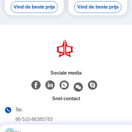
Welding Machine 5300mm
4300mm Working Width
Vind de beste prijs
Vind de beste prijs
Width Double Twist Mesh
Servo-Driven Double Twist
Production Equipment
Mesh Equipment
Sociale media
Snel contact
Tel.
86-510-86385783
E-mail