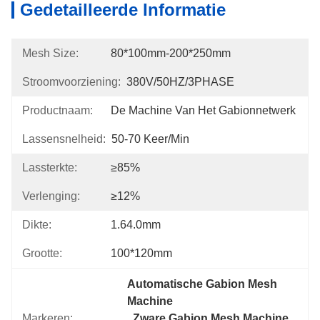
Gedetailleerde Informatie
Mesh Size:
80*100mm-200*250mm
Stroomvoorziening:
380V/50HZ/3PHASE
Productnaam:
De Machine Van Het Gabionnetwerk
Lassensnelheid:
50-70 Keer/min
Lassterkte:
≥85%
Verlenging:
≥12%
Dikte:
1.64.0mm
Grootte:
100*120mm
Automatische Gabion Mesh 
Machine
Markeren:
, 
Zware Gabion Mesh Machine
, 