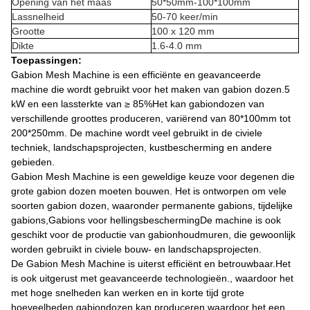
Opening van het maas
50*50mm-100*100mm
Lassnelheid
50-70 keer/min
Grootte
100 x 120 mm
Dikte
1.6-4.0 mm
Toepassingen:
Gabion Mesh Machine is een efficiënte en geavanceerde
machine die wordt gebruikt voor het maken van gabion dozen.5
kW en een lassterkte van ≥ 85%Het kan gabiondozen van
verschillende groottes produceren, variërend van 80*100mm tot
200*250mm. De machine wordt veel gebruikt in de civiele
techniek, landschapsprojecten, kustbescherming en andere
gebieden.
Gabion Mesh Machine is een geweldige keuze voor degenen die
grote gabion dozen moeten bouwen. Het is ontworpen om vele
soorten gabion dozen, waaronder permanente gabions, tijdelijke
gabions,Gabions voor hellingsbeschermingDe machine is ook
geschikt voor de productie van gabionhoudmuren, die gewoonlijk
worden gebruikt in civiele bouw- en landschapsprojecten.
De Gabion Mesh Machine is uiterst efficiënt en betrouwbaar.Het
is ook uitgerust met geavanceerde technologieën., waardoor het
met hoge snelheden kan werken en in korte tijd grote
hoeveelheden gabiondozen kan produceren.waardoor het een