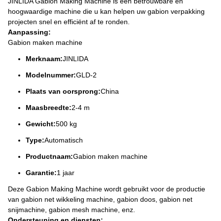
JINLIDA Gabion Making Machine is een betrouwbare en
hoogwaardige machine die u kan helpen uw gabion verpakking
projecten snel en efficiënt af te ronden.
Aanpassing:
Gabion maken machine
Merknaam:
JINLIDA
Modelnummer:
GLD-2
Plaats van oorsprong:
China
Maasbreedte:
2-4 m
Gewicht:
500 kg
Type:
Automatisch
Productnaam:
Gabion maken machine
Garantie:
1 jaar
Deze Gabion Making Machine wordt gebruikt voor de productie
van gabion net wikkeling machine, gabion doos, gabion net
snijmachine, gabion mesh machine, enz.
Ondersteuning en diensten: