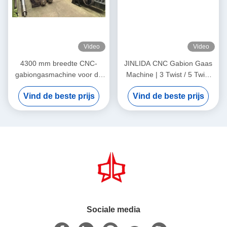
Video
Video
4300 mm breedte CNC-
JINLIDA CNC Gabion Gaas
gabiongasmachine voor de
Machine | 3 Twist / 5 Twist
productie van hoog efficiënte
Schakelbaar | Verstelbare
Vind de beste prijs
Vind de beste prijs
gabiongas
Twist Lengte | Hoge
Snelheid Multi-Spec
Productie
Sociale media