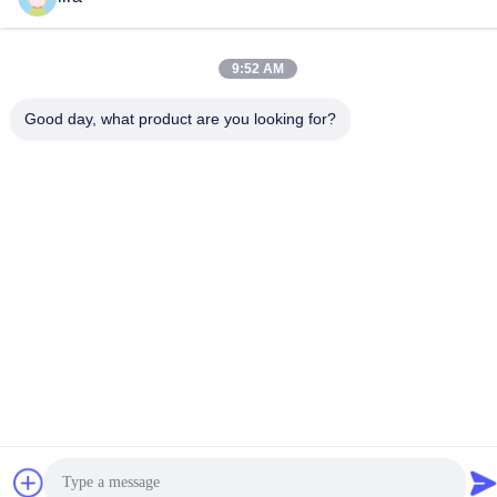
Adres
No.102, Yungu-Road, Zhutang-Stad, Jiangyin-Stad,
9:52 AM
Jiangsu-Provincie, China
Good day, what product are you looking for?
Privacybeleid
|
Sitemap
De Goede Kwaliteit van China Gabion Machine Leverancier.
Copyright © 2012-2026 Jiangyin Jinlida Light Industry Machinery
Co.,Ltd . Alle rechten voorbehoudena.