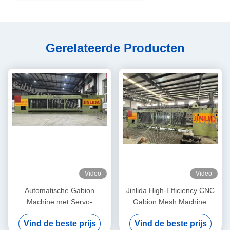
Gerelateerde Producten
Video
Video
Automatische Gabion
Jinlida High-Efficiency CNC
Machine met Servo-
Gabion Mesh Machine:
gedreven Precision Mesh
Perfect Combination of Fast
Vind de beste prijs
Vind de beste prijs
Maker 5,3m Max Breedte
Output and Precision