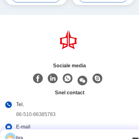
Weaving to Boost
Productivity
Sociale media
Snel contact
Tel.
86-510-86385783
E-mail
sales@gabion.cn
lira