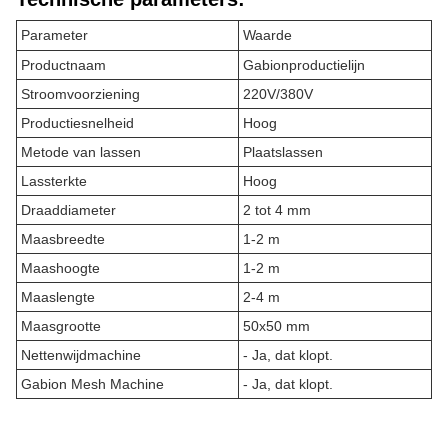
Parameter
Waarde
Productnaam
Gabionproductielijn
Stroomvoorziening
220V/380V
Productiesnelheid
Hoog
Metode van lassen
Plaatslassen
Lassterkte
Hoog
Draaddiameter
2 tot 4 mm
Maasbreedte
1-2 m
Maashoogte
1-2 m
Maaslengte
2-4 m
Maasgrootte
50x50 mm
Nettenwijdmachine
- Ja, dat klopt.
Gabion Mesh Machine
- Ja, dat klopt.