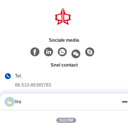
Sociale media
Snel contact
Tel.
86-510-86385783
E-mail
lira
sales@gabion.cn
Adres
5:22 PM
No.102, Yungu-Road, Zhutang-Stad, Jiangyin-Stad,