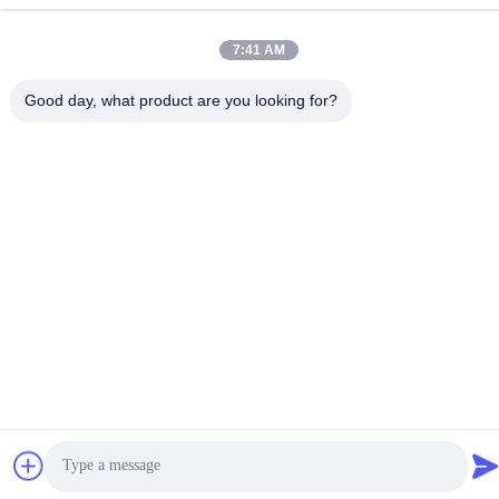
No.102, Yungu-Road, Zhutang-Stad, Jiangyin-Stad,
7:41 AM
Jiangsu-Provincie, China
Good day, what product are you looking for?
Privacybeleid
|
Sitemap
De Goede Kwaliteit van China Gabion Machine Leverancier.
Copyright © 2012-2026 Jiangyin Jinlida Light Industry Machinery
Co.,Ltd . Alle rechten voorbehoudena.