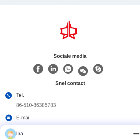
Sociale media
Snel contact
Tel.
86-510-86385783
E-mail
sales@gabion.cn
lira
Adres