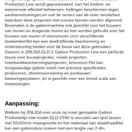
Production Line wordt geproduceerd, kan het bodem- en
watererosie effectief beheersen, hellingen beschermen tegen
aardverschuivingen,en ook de oevers van de rivier versterken,
waardoor deze projecten met succes kunnen worden afgerond.
Bovendien is de gabionmachine ook geschikt voor het bouwen
van muren en dragende muren.en kan worden gebruikt voor het
bouwen van muren of steunmuren voor verschillende
doeleindenHet kan een doeltreffende bescherming en
ondersteuning bieden voor de bouw van deze gebouwen.
Daarom is JINLIDA GLD-2 Gabion Production Line een perfecte
keuze voor bouwprojecten, civiele projecten,
rivierbankbeschermingsprojecten, enzovoort.Het kan
hoogwaardige gabion mesh met precieze specificaties
produceren, stroomvoorziening en puntlassen
besturingssysteem, en is geschikt voor een breed scala aan
toepassingen.
Aanpassing:
Welkom bij JINLIDA voor onze op maat gemaakte Gabion
Productielijn met model GLD-2!Het is voorzien van spot lassen
met 50x50mm maasgrootte en het materiaal van staaldraadHet
kan een gabiondoos maken met een lengte van 2-4m.