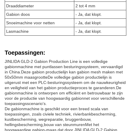
Draaddiameter
2 tot 4 mm
Gabion doos
- Ja, dat klopt.
Snoeimachine voor netten
- Ja, dat klopt.
Lasmachine
- Ja, dat klopt.
Toepassingen:
JINLIDA GLD-2 Gabion Production Line is een volledige
gabionmachine met puntlassen besturingssysteem, vervaardigd
in China.Deze gabion productielijn kan gabion mesh maken met
50x50mm maasgrootteDe volledige gabion productielijn is
uitgerust met een PLC-besturingssysteem om de nauwkeurigheid
en veiligheid van het gabion productieproces te garanderen.De
gabionmachine is ontworpen om efficiënt en betrouwbaar te zijn
voor de productie van hoogwaardig gabionnet voor verschillende
toepassingsscenario's.
De gabionmachine is geschikt voor een breed scala van
toepassingen, zoals civiele techniek, rivierbankbescherming,
kustbescherming, wegreparatie, bruggenbouw,
hellingsbescherming,bouw van steunmurenMet het
hoogwaardige gabion-maas dat door JINLIDA GLD-2 Gabion