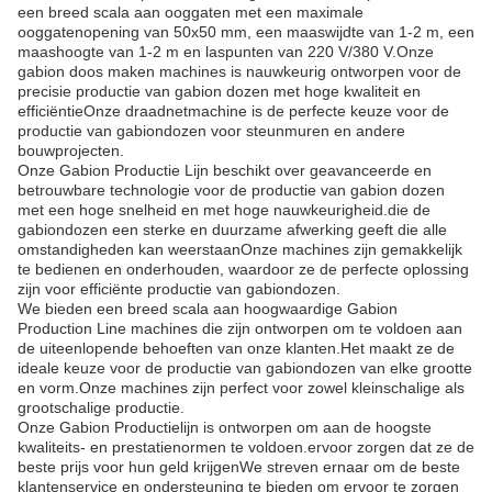
een breed scala aan ooggaten met een maximale
ooggatenopening van 50x50 mm, een maaswijdte van 1-2 m, een
maashoogte van 1-2 m en laspunten van 220 V/380 V.Onze
gabion doos maken machines is nauwkeurig ontworpen voor de
precisie productie van gabion dozen met hoge kwaliteit en
efficiëntieOnze draadnetmachine is de perfecte keuze voor de
productie van gabiondozen voor steunmuren en andere
bouwprojecten.
Onze Gabion Productie Lijn beschikt over geavanceerde en
betrouwbare technologie voor de productie van gabion dozen
met een hoge snelheid en met hoge nauwkeurigheid.die de
gabiondozen een sterke en duurzame afwerking geeft die alle
omstandigheden kan weerstaanOnze machines zijn gemakkelijk
te bedienen en onderhouden, waardoor ze de perfecte oplossing
zijn voor efficiënte productie van gabiondozen.
We bieden een breed scala aan hoogwaardige Gabion
Production Line machines die zijn ontworpen om te voldoen aan
de uiteenlopende behoeften van onze klanten.Het maakt ze de
ideale keuze voor de productie van gabiondozen van elke grootte
en vorm.Onze machines zijn perfect voor zowel kleinschalige als
grootschalige productie.
Onze Gabion Productielijn is ontworpen om aan de hoogste
kwaliteits- en prestatienormen te voldoen.ervoor zorgen dat ze de
beste prijs voor hun geld krijgenWe streven ernaar om de beste
klantenservice en ondersteuning te bieden om ervoor te zorgen