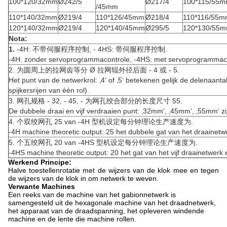
100*120/32mm
Ø242/5
Ø217/4
100*115/55
/45mm
110*140/32mm
Ø219/4
110*126/45mm
Ø218/4
110*116/55
120*140/32mm
Ø219/4
120*140/45mm
Ø295/5
120*130/55
Nota:
1.
-4H: 不带伺服程序控制, - 4HS: 带伺服程序控制.
-4H: zonder servoprogrammacontrole, -4HS: met servoprogrammaco
2. 为圆周上的拉网齿等分 Ø 拉网辊外径后面 - 4 或 - 5.
Het punt van de netwerkrol: ‚4‘ of ‚5‘ betekenen gelijk de delenaant
spijkersrijen van één rol).
3. 网孔规格 - 32, - 45, - 为网孔绞合部分的长度尺寸 55.
De dubbele draai en vijf verdraaien punt: ‚32mm‘, ‚45mm‘, ‚55mm‘ zi
4. 个双绞网孔 25 van -4H 型机设定每分钟理论生产速度为.
-4H machine theoretic output: 25 het dubbele gat van het draainetw
5. 个五绞网孔 20 van -4HS 型机设定每分钟理论生产速度为.
-4HS machine theoretic output: 20 het gat van het vijf draainetwerk 
Werkend Principe:
Halve toestellenrotatie met de wijzers van de klok mee en tegen
de wijzers van de klok in om netwerk te weven.
Verwante Machines
Een reeks van de machine van het gabionnetwerk is
samengesteld uit de hexagonale machine van het draadnetwerk,
het apparaat van de draadspanning, het opleveren windende
machine en de lente die machine rollen.