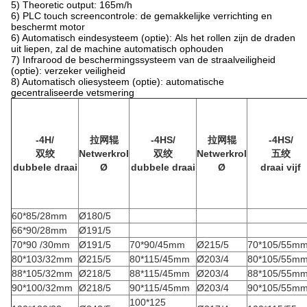
5) Theoretic output: 165m/h
6) PLC touch screencontrole: de gemakkelijke verrichting en
beschermt motor
6) Automatisch eindesysteem (optie):
Als het rollen zijn de draden
uit liepen, zal de machine automatisch ophouden
7)
Infrarood de beschermingssysteem van de straalveiligheid
(optie): verzeker veiligheid
8) Automatisch oliesysteem
(optie):
automatische
gecentraliseerde vetsmering
-4H/
拉网辊
-4HS/
拉网辊
-4HS/
双绞
Netwerkrol
双绞
Netwerkrol
五绞
dubbele draai
Ø
dubbele draai
Ø
draai vijf
60*85/28mm
Ø180/5
66*90/28mm
Ø191/5
70*90 /30mm
Ø191/5
70*90/45mm
Ø215/5
70*105/55m
80*103/32mm
Ø215/5
80*115/45mm
Ø203/4
80*105/55m
88*105/32mm
Ø218/5
88*115/45mm
Ø203/4
88*105/55m
90*100/32mm
Ø218/5
90*115/45mm
Ø203/4
90*105/55m
100*125