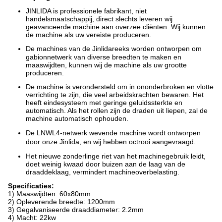
JINLIDA is professionele fabrikant, niet
handelsmaatschappij,
direct slechts
leveren wij
geavanceerde machine aan
overzee cliënten. Wij kunnen
de machine als uw vereiste produceren.
De machines
van
de
Jinlida
reeks worden ontworpen om
gabionnetwerk van diverse breedten te maken en
maaswijdten, kunnen wij de machine als uw grootte
produceren.
De machine is verondersteld om in ononderbroken en vlotte
verrichting te zijn, die veel arbeidskrachten bewaren. Het
heeft eindesysteem met geringe geluidssterkte en
automatisch. Als het rollen zijn de draden uit liepen, zal de
machine automatisch ophouden.
De LNWL4-netwerk wevende machine wordt ontworpen
door onze
Jinlida
, en wij hebben octrooi aangevraagd.
Het nieuwe
zonderlinge riet van het
machine
gebruik leidt,
doet weinig kwaad door buizen aan de laag van de
draaddeklaag, vermindert machineoverbelasting.
Specificaties:
1) Maaswijdten: 60x80mm
2) Opleverende breedte: 1200mm
3) Gegalvaniseerde draaddiameter: 2.2mm
4) Macht: 22kw