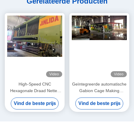
Gerelateerde Producten
Video
Video
High-Speed CNC
Geïntegreerde automatische
Hexagonale Draad Netten
Gabion Cage Making
Machine JINLIDA Gabion
Machine: industriële
Vind de beste prijs
Vind de beste prijs
Mesh Machine Manufacturer
assemblagelijn voor snelle
Gabion Basket Productie