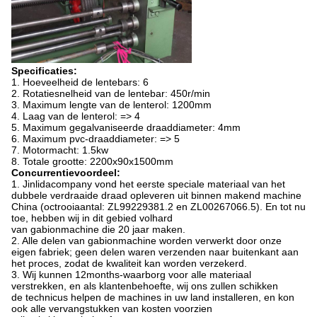
Specificaties:
1. Hoeveelheid de lentebars: 6
2. Rotatiesnelheid van de lentebar: 450r/min
3. Maximum lengte van de lenterol: 1200mm
4. Laag van de lenterol: => 4
5. Maximum gegalvaniseerde draaddiameter: 4mm
6. Maximum pvc-draaddiameter: => 5
7. Motormacht: 1.5kw
8. Totale grootte: 2200x90x1500mm
Concurrentievoordeel:
1.
Jinlidacompany vond het eerste speciale materiaal van het
dubbele verdraaide draad opleveren uit binnen makend machine
China (octrooiaantal: ZL99229381.2 en ZL00267066.5). En tot nu
toe, hebben wij in dit gebied volhard
van gabionmachine die 20 jaar maken.
2. Alle delen van gabionmachine worden verwerkt door onze
eigen fabriek; geen delen waren verzenden naar buitenkant aan
het proces, zodat de kwaliteit kan worden verzekerd.
3. Wij kunnen 12months-waarborg voor alle materiaal
verstrekken, en als klantenbehoefte, wij ons zullen schikken
de technicus helpen de machines in uw land installeren, en kon
ook alle vervangstukken van kosten voorzien