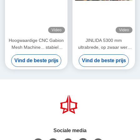
Video
Video
Hoogwaardige CNC Gabion
JINLIDA 5300 mm
Mesh Machine... stabiele
ultrabrede, op zwaar werk
productie, hogere winst
berekende CNC Gabion-
Vind de beste prijs
Vind de beste prijs
gaasmachine voor de
productie van zeshoekige
draadgaas
Sociale media