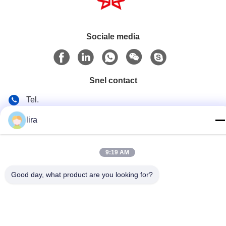
Sociale media
Snel contact
Tel.
86-510-86385783
lira
E-mail
sales@gabion.cn
9:19 AM
Adres
Good day, what product are you looking for?
No.102, Yungu-Road, Zhutang-Stad, Jiangyin-Stad,
Jiangsu-Provincie, China
Privacybeleid
|
Sitemap