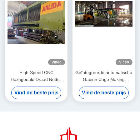
Video
Video
High-Speed CNC
Geïntegreerde automatische
Hexagonale Draad Netten
Gabion Cage Making
Machine JINLIDA Gabion
Machine: industriële
Vind de beste prijs
Vind de beste prijs
Mesh Machine Manufacturer
assemblagelijn voor snelle
Gabion Basket Productie