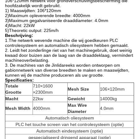
106*120mm netwerk voor grondverschuivingsbescherming die
hoofdzakelijk wordt gebruikt.
1) Maaswijdten: 106*120mm
2)Maximum opleverende breedte: 4000mm
3)Maximum gegalvaniseerde draaddiameter: 4.0mm
4)Macht: 22kW
5)Theoretic output: 225m/h
Beschrijving:
1.The netwerk wevende machine die wij goedkeuren PLC
controlesysteem en automatisch oliesysteem hebben gemaakt.
2. Leidt het zonderlinge riet van het machinegebruik, doet weinig
kwaad door buizen aan de laag van de draaddeklaag, vermindert
machineoverbelasting.
3. De machines van de Jinlidareeks worden ontworpen om
gabionnetwerk van diverse breedten te maken en maaswijdten,
kunnen wij de machine produceren als uw grootte.
Specificaties:
Totale
710×1600
Mesh Size
106×120mm
Grootte
×2300mm
Macht
22kw
Gewicht
14000kg
Max Wire
Mesh Width
4000mm
4.0mm
Diameter
Automatisch oliesysteem
PLC het touche screen van het controlesysteem (optie)
Automatisch eindesysteem (optie)
gespecialiseerd dringend apparaat (optie)