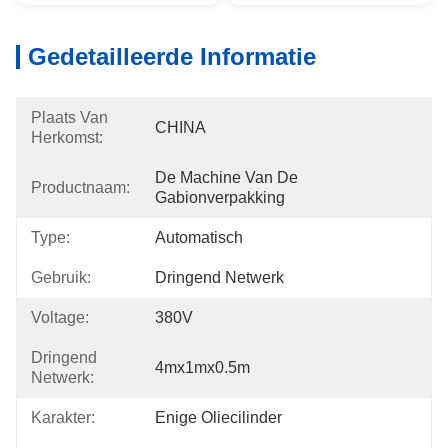
Gedetailleerde Informatie
Plaats Van
CHINA
Herkomst:
De Machine Van De 
Productnaam:
Gabionverpakking
Type:
Automatisch
Gebruik:
Dringend Netwerk
Voltage:
380V
Dringend
4mx1mx0.5m
Netwerk:
Karakter:
Enige Oliecilinder