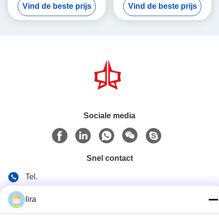
Vind de beste prijs
Vind de beste prijs
Doosgabion voor Draad het
Netwerkverpakking om
Opleveren en Pers 2x1x1m
Gabion-Doos Te drukken
Sociale media
Snel contact
Tel.
86-510-86385783
lira
E-mail