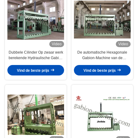
Video
Video
Dubbele Cilinder Op zwaar werk
De automatische Hexagonale
berekende Hydraulische Gabion
Gabion-Machine van de
Mesh Packing Machine
Netwerkverpakking met
Hydraulische Olie 120kg
Vind de beste prijs
Vind de beste prijs