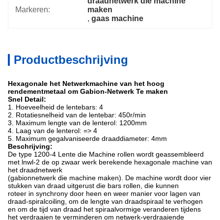
draadnetwerk die machine 
Markeren:
maken
, 
gaas machine
Productbeschrijving
Hexagonale het Netwerkmachine van het hoog
rendementmetaal om Gabion-Netwerk Te maken
Snel Detail:
1. Hoeveelheid de lentebars: 4
2. Rotatiesnelheid van de lentebar: 450r/min
3. Maximum lengte van de lenterol: 1200mm
4. Laag van de lenterol: => 4
5. Maximum gegalvaniseerde draaddiameter: 4mm
Beschrijving:
De type 1200-4 Lente die Machine rollen wordt geassembleerd
met lnwl-2 de op zwaar werk berekende hexagonale machine van
het draadnetwerk
(gabionnetwerk die machine maken). De machine wordt door vier
stukken van draad uitgerust die bars rollen, die kunnen
roteer in synchrony door heen en weer manier voor lagen van
draad-spiralcoiling, om de lengte van draadspiraal te verhogen
en om de tijd van draad het spiraalvormige veranderen tijdens
het verdraaien te verminderen om
netwerk-verdraaiende