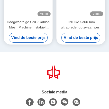
Video
Video
Hoogwaardige CNC Gabion
JINLIDA 5300 mm
Mesh Machine... stabiele
ultrabrede, op zwaar werk
productie, hogere winst
berekende CNC Gabion-
Vind de beste prijs
Vind de beste prijs
gaasmachine voor de
productie van zeshoekige
draadgaas
Sociale media