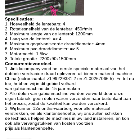
Specificaties:
1. Hoeveelheid de lentebars: 4
2. Rotatiesnelheid van de lentebar: 450r/min
3. Maximum lengte van de lenterol: 1200mm
4. Laag van de lenterol: => 4
5. Maximum gegalvaniseerde draaddiameter: 4mm
6. Maximum pvc-draaddiameter: => 5
7. Motormacht: 1.5kw
8. Totale grootte: 2200x90x1500mm
Concurrentievoordeel:
1.
Jinlidacompany vond het eerste speciale materiaal van het
dubbele verdraaide draad opleveren uit binnen makend machine
China (octrooiaantal: ZL99229381.2 en ZL00267066.5). En tot nu
toe, hebben wij in dit gebied volhard
van gabionmachine die 15 jaar maken.
2. Alle delen van gabionmachine worden verwerkt door onze
eigen fabriek; geen delen waren verzenden naar buitenkant aan
het proces, zodat de kwaliteit kan worden verzekerd.
3. Wij kunnen 12months-waarborg voor alle materiaal
verstrekken, en als klantenbehoefte, wij ons zullen schikken
de technicus helpen de machines in uw land installeren, en kon
ook alle vervangstukken van kosten voorzien
prijs als klantenbehoefte.