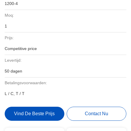
1200-4
Moq:
1
Prijs:
Competitive price
Levertijd:
50 dagen
Betalingsvoorwaarden:
L / C, T / T
Vind De Beste Prijs
Contact Nu