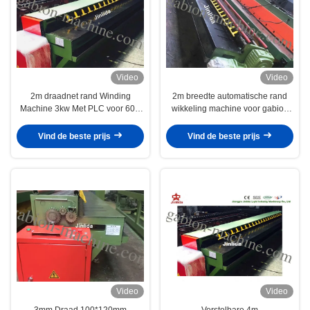
Video
Video
2m draadnet rand Winding
2m breedte automatische rand
Machine 3kw Met PLC voor 60 *
wikkeling machine voor gabion
80mm Hexagonale Gabion
doos en gabion matras
Netten
Vind de beste prijs
Vind de beste prijs
Video
Video
3mm Draad 100*120mm
Verstelbare 4m