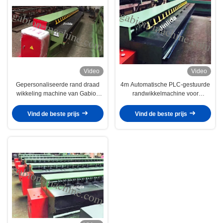
Video
Video
Gepersonaliseerde rand draad
4m Automatische PLC-gestuurde
wikkeling machine van Gabion
randwikkelmachine voor
Box, 2mm - 4mm Draad Diameter
zeshoekig gaas
Vind de beste prijs
Vind de beste prijs