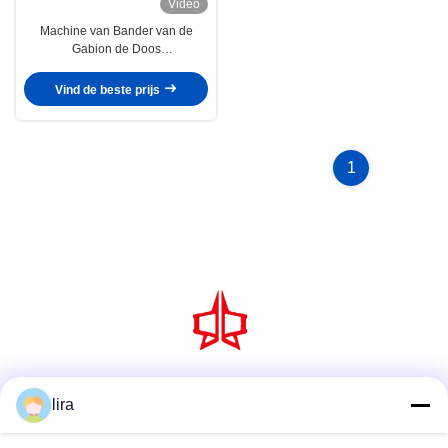
Video
Machine van Bander van de
Gabion de Doos
Geautomatiseerde Rand met
4.0mm Draaddiameter
Vind de beste prijs
1
Sociale media
lira