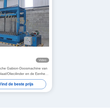
Video
sche Gabion-Doosmachine van
aat/Oliecilinder en de Eenheid
van de Oliepomp
Vind de beste prijs