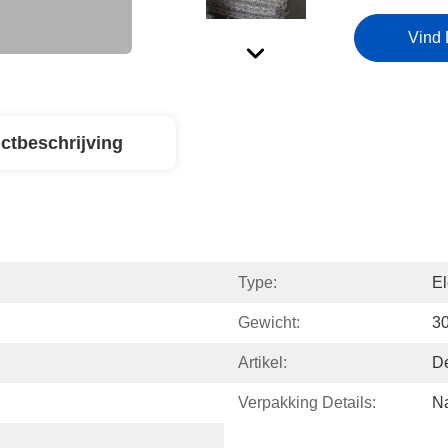
Vind 
ctbeschrijving
Type:
El
Gewicht:
3
Artikel:
D
Verpakking Details:
Na