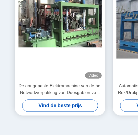
Video
De aangepaste Elektromachine van de het
Automati
Netwerkverpakking van Doosgabion voor
Rek/Drukpl
Draad het Opleveren en Pers 2x1x1m
Vind de beste prijs