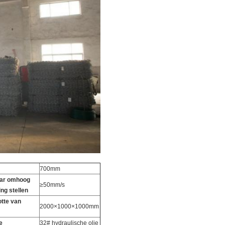
700mm
aar omhoog
≥50mm/s
ing stellen
tte van
2000×1000×1000mm
e
32# hydraulische olie