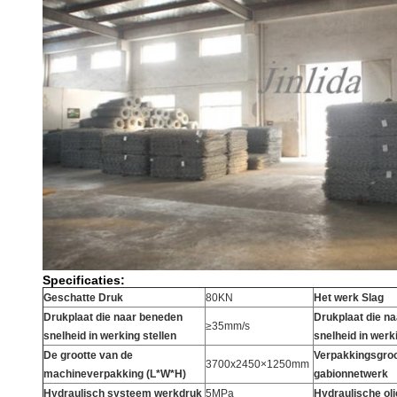
Specificaties:
Geschatte Druk
80KN
Het werk Slag
Drukplaat die naar beneden
Drukplaat die n
≥35mm/s
snelheid in werking stellen
snelheid in werk
De grootte van de
Verpakkingsgroo
3700x2450×1250mm
machineverpakking (L*W*H)
gabionnetwerk
Hydraulisch systeem werkdruk
5MPa
Hydraulische oli