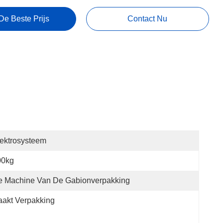
De Beste Prijs
Contact Nu
ektrosysteem
00kg
e Machine Van De Gabionverpakking
akt Verpakking