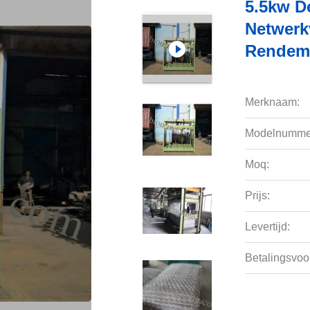
5.5kw D
Netwerk
Rendeme
Merknaam:
Modelnumme
Moq:
Prijs:
Levertijd:
Betalingsvoo